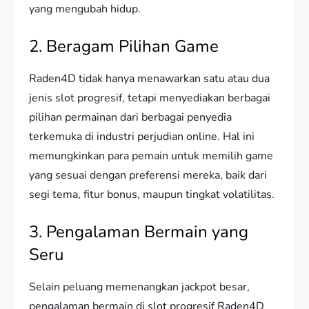
yang mengubah hidup.
2. Beragam Pilihan Game
Raden4D tidak hanya menawarkan satu atau dua
jenis slot progresif, tetapi menyediakan berbagai
pilihan permainan dari berbagai penyedia
terkemuka di industri perjudian online. Hal ini
memungkinkan para pemain untuk memilih game
yang sesuai dengan preferensi mereka, baik dari
segi tema, fitur bonus, maupun tingkat volatilitas.
3. Pengalaman Bermain yang
Seru
Selain peluang memenangkan jackpot besar,
pengalaman bermain di slot progresif Raden4D