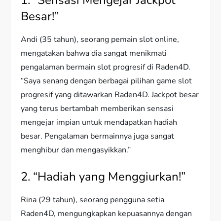
1. “Sensasi Mengejar Jackpot
Besar!”
Andi (35 tahun), seorang pemain slot online,
mengatakan bahwa dia sangat menikmati
pengalaman bermain slot progresif di Raden4D.
“Saya senang dengan berbagai pilihan game slot
progresif yang ditawarkan Raden4D. Jackpot besar
yang terus bertambah memberikan sensasi
mengejar impian untuk mendapatkan hadiah
besar. Pengalaman bermainnya juga sangat
menghibur dan mengasyikkan.”
2. “Hadiah yang Menggiurkan!”
Rina (29 tahun), seorang pengguna setia
Raden4D, mengungkapkan kepuasannya dengan