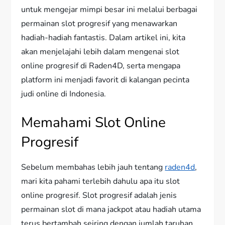
untuk mengejar mimpi besar ini melalui berbagai
permainan slot progresif yang menawarkan
hadiah-hadiah fantastis. Dalam artikel ini, kita
akan menjelajahi lebih dalam mengenai slot
online progresif di Raden4D, serta mengapa
platform ini menjadi favorit di kalangan pecinta
judi online di Indonesia.
Memahami Slot Online
Progresif
Sebelum membahas lebih jauh tentang
raden4d
,
mari kita pahami terlebih dahulu apa itu slot
online progresif. Slot progresif adalah jenis
permainan slot di mana jackpot atau hadiah utama
terus bertambah seiring dengan jumlah taruhan