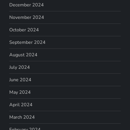
December 2024
November 2024
October 2024
September 2024
August 2024
July 2024
June 2024
May 2024
April 2024
March 2024
February 2024