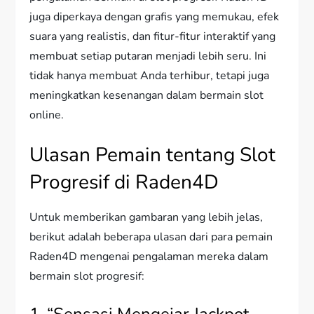
juga diperkaya dengan grafis yang memukau, efek
suara yang realistis, dan fitur-fitur interaktif yang
membuat setiap putaran menjadi lebih seru. Ini
tidak hanya membuat Anda terhibur, tetapi juga
meningkatkan kesenangan dalam bermain slot
online.
Ulasan Pemain tentang Slot
Progresif di Raden4D
Untuk memberikan gambaran yang lebih jelas,
berikut adalah beberapa ulasan dari para pemain
Raden4D mengenai pengalaman mereka dalam
bermain slot progresif: