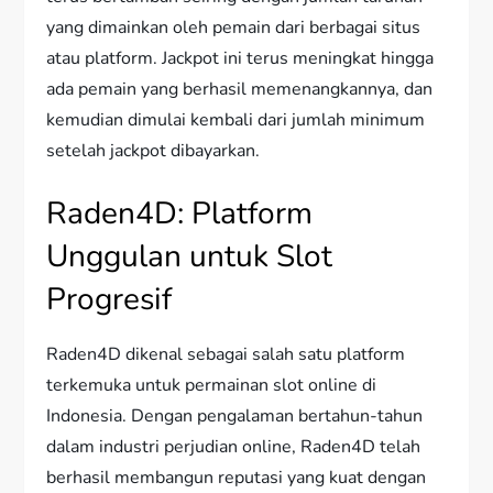
yang dimainkan oleh pemain dari berbagai situs
atau platform. Jackpot ini terus meningkat hingga
ada pemain yang berhasil memenangkannya, dan
kemudian dimulai kembali dari jumlah minimum
setelah jackpot dibayarkan.
Raden4D: Platform
Unggulan untuk Slot
Progresif
Raden4D dikenal sebagai salah satu platform
terkemuka untuk permainan slot online di
Indonesia. Dengan pengalaman bertahun-tahun
dalam industri perjudian online, Raden4D telah
berhasil membangun reputasi yang kuat dengan