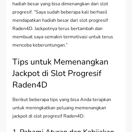
hadiah besar yang bisa dimenangkan dari slot
progresif. “Saya sudah beberapa kali berhasil
mendapatkan hadiah besar dari slot progresif
Raden4D. Jackpotnya terus bertambah dan
membuat saya semakin termotivasi untuk terus
mencoba keberuntungan.”
Tips untuk Memenangkan
Jackpot di Slot Progresif
Raden4D
Berikut beberapa tips yang bisa Anda terapkan
untuk meningkatkan peluang memenangkan
jackpot di slot progresif Raden4D: