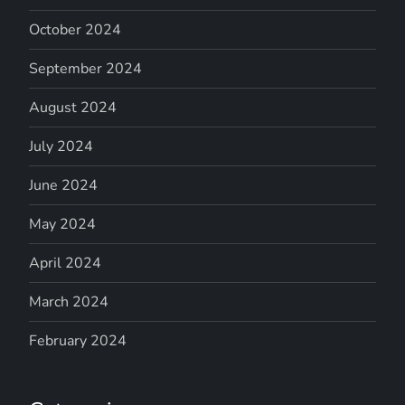
October 2024
September 2024
August 2024
July 2024
June 2024
May 2024
April 2024
March 2024
February 2024