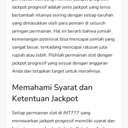
Jackpot progresif adalah jenis jackpot yang terus
bertambah nilainya seiring dengan setiap taruhan
yang dimasukkan oleh para pemain di seluruh
jaringan permainan. Hal ini berarti bahwa jumlah
kemenangan potensial bisa mencapai jumlah yang
sangat besar, terkadang mencapai ratusan juta
rupiah atau lebih. Pilihlah permainan slot dengan
jackpot progresif yang sesuai dengan anggaran
Anda dan tetapkan target untuk meraihnya.
Memahami Syarat dan
Ketentuan Jackpot
Setiap permainan slot di JNT777 yang
menawarkan jackpot progresif memiliki syarat dan