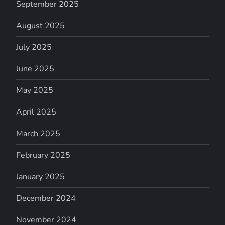
September 2025
August 2025
July 2025
June 2025
May 2025
April 2025
March 2025
February 2025
January 2025
December 2024
November 2024