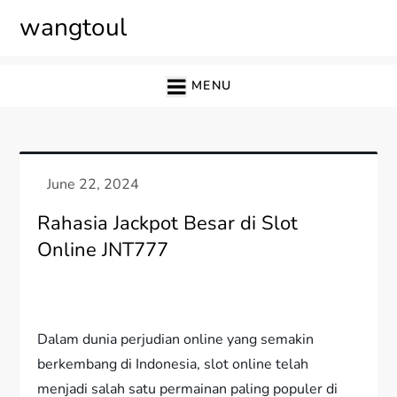
Skip
wangtoul
to
content
MENU
Rahasia Jackpot Besar di Slot
Online JNT777
Dalam dunia perjudian online yang semakin
berkembang di Indonesia, slot online telah
menjadi salah satu permainan paling populer di