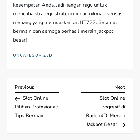
kesempatan Anda. Jadi, jangan ragu untuk
mencoba strategi-strategi ini dan nikmati sensasi
menang yang memuaskan di JNT777. Selamat
bermain dan semoga berhasil meraih jackpot
besar!
UNCATEGORIZED
P
Previous
Next
Previous
Next
Post
Post
Slot Online
Slot Online
o
Pilihan Profesional:
Progresif di
s
Tips Bermain
Raden4D: Meraih
Jackpot Besar
t