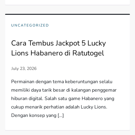
UNCATEGORIZED
Cara Tembus Jackpot 5 Lucky
Lions Habanero di Ratutogel
Permainan dengan tema keberuntungan selalu
memiliki daya tarik besar di kalangan penggemar
hiburan digital. Salah satu game Habanero yang
cukup menarik perhatian adalah Lucky Lions.
Dengan konsep yang […]