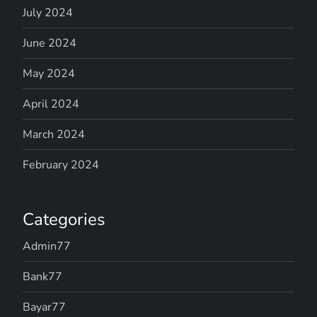
July 2024
June 2024
May 2024
April 2024
March 2024
February 2024
Categories
Admin77
Bank77
Bayar77