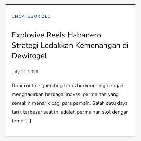
UNCATEGORIZED
Explosive Reels Habanero:
Strategi Ledakkan Kemenangan di
Dewitogel
Dunia online gambling terus berkembang dengan
menghadirkan berbagai inovasi permainan yang
semakin menarik bagi para pemain. Salah satu daya
tarik terbesar saat ini adalah permainan slot dengan
tema […]