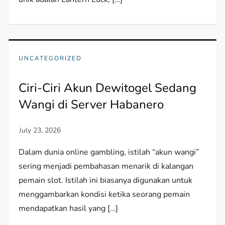
UNCATEGORIZED
Ciri-Ciri Akun Dewitogel Sedang
Wangi di Server Habanero
Dalam dunia online gambling, istilah “akun wangi”
sering menjadi pembahasan menarik di kalangan
pemain slot. Istilah ini biasanya digunakan untuk
menggambarkan kondisi ketika seorang pemain
mendapatkan hasil yang […]