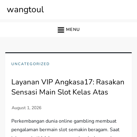
Skip
wangtoul
to
content
MENU
UNCATEGORIZED
Layanan VIP Angkasa17: Rasakan
Sensasi Main Slot Kelas Atas
Perkembangan dunia online gambling membuat
pengalaman bermain slot semakin beragam. Saat