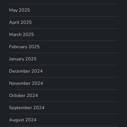
May 2025
April 2025
March 2025
February 2025
January 2025
December 2024
November 2024
October 2024
September 2024
August 2024