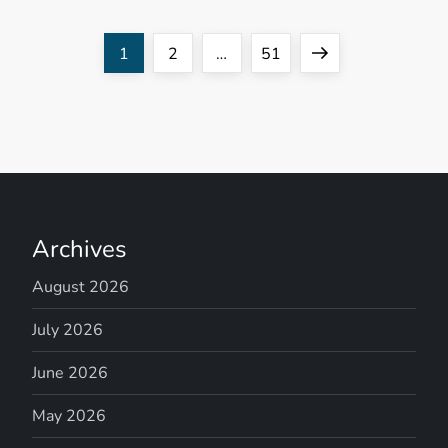
P
Page
Page
Page
Next
1
2
…
51
o
page
s
t
s
Archives
p
August 2026
a
July 2026
g
June 2026
May 2026
i