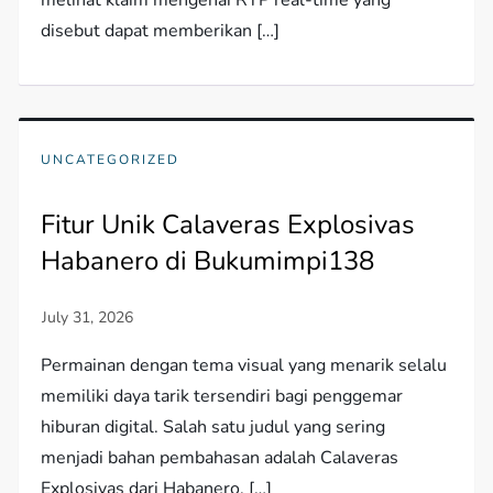
melihat klaim mengenai RTP real-time yang
disebut dapat memberikan […]
UNCATEGORIZED
Fitur Unik Calaveras Explosivas
Habanero di Bukumimpi138
Permainan dengan tema visual yang menarik selalu
memiliki daya tarik tersendiri bagi penggemar
hiburan digital. Salah satu judul yang sering
menjadi bahan pembahasan adalah Calaveras
Explosivas dari Habanero. […]