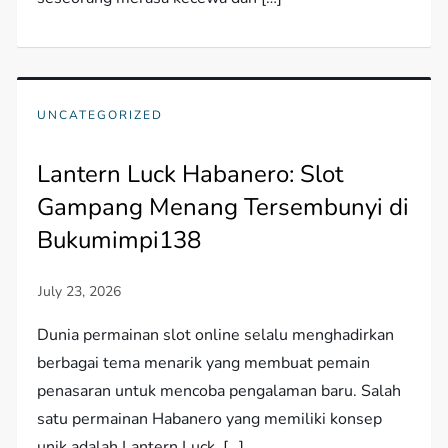
UNCATEGORIZED
Lantern Luck Habanero: Slot
Gampang Menang Tersembunyi di
Bukumimpi138
Dunia permainan slot online selalu menghadirkan
berbagai tema menarik yang membuat pemain
penasaran untuk mencoba pengalaman baru. Salah
satu permainan Habanero yang memiliki konsep
unik adalah Lantern Luck, […]