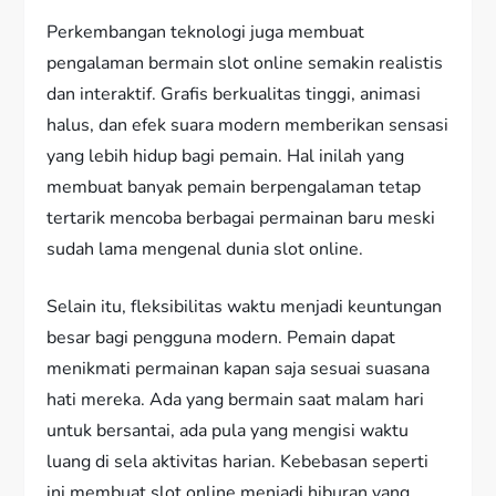
Perkembangan teknologi juga membuat
pengalaman bermain slot online semakin realistis
dan interaktif. Grafis berkualitas tinggi, animasi
halus, dan efek suara modern memberikan sensasi
yang lebih hidup bagi pemain. Hal inilah yang
membuat banyak pemain berpengalaman tetap
tertarik mencoba berbagai permainan baru meski
sudah lama mengenal dunia slot online.
Selain itu, fleksibilitas waktu menjadi keuntungan
besar bagi pengguna modern. Pemain dapat
menikmati permainan kapan saja sesuai suasana
hati mereka. Ada yang bermain saat malam hari
untuk bersantai, ada pula yang mengisi waktu
luang di sela aktivitas harian. Kebebasan seperti
ini membuat slot online menjadi hiburan yang