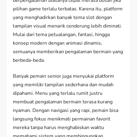
berpengalaman biasanya cepat merasa bosan jika
pilihan game terlalu terbatas. Karena itu, platform
yang menghadirkan banyak tema slot dengan
tampilan visual menarik cenderung lebih diminati.
Mulai dari tema petualangan, fantasi, hingga
konsep modern dengan animasi dinamis,
semuanya memberikan pengalaman bermain yang
berbeda-beda.
Banyak pemain senior juga menyukai platform
yang memiliki tampilan sederhana dan mudah
dipahami. Menu yang terlalu rumit justru
membuat pengalaman bermain terasa kurang
nyaman. Dengan navigasi yang rapi, pemain bisa
langsung fokus menikmati permainan favorit
mereka tanpa harus menghabiskan waktu
memahami sistem yang membingungkan.