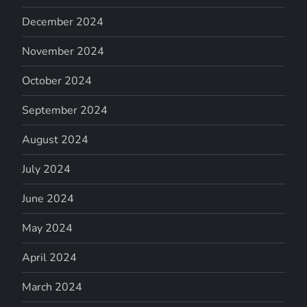
December 2024
November 2024
October 2024
September 2024
August 2024
July 2024
June 2024
May 2024
April 2024
March 2024