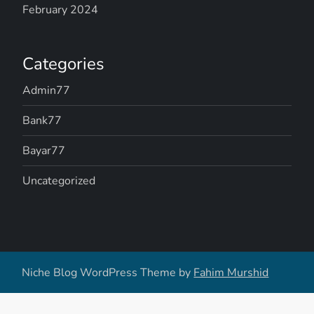
February 2024
Categories
Admin77
Bank77
Bayar77
Uncategorized
Niche Blog WordPress Theme by
Fahim Murshid