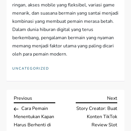
ringan, akses mobile yang fleksibel, variasi game
menarik, dan suasana bermain yang santai menjadi
kombinasi yang membuat pemain merasa betah.
Dalam dunia hiburan digital yang terus
berkembang, pengalaman bermain yang nyaman
memang menjadi faktor utama yang paling dicari
oleh para pemain modern.
UNCATEGORIZED
P
Previous
Next
Previous
Next
Post
Post
Cara Pemain
Story Creator: Buat
o
Menentukan Kapan
Konten TikTok
s
Harus Berhenti di
Review Slot