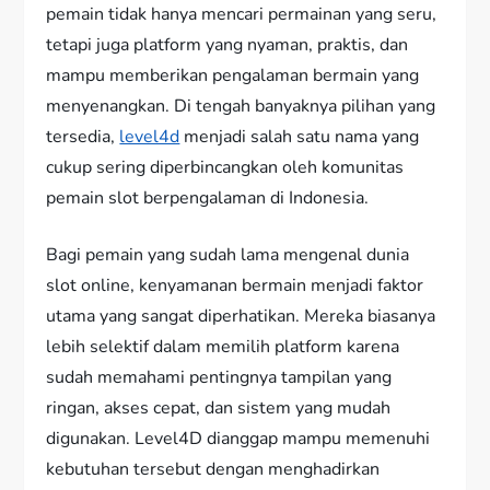
pemain tidak hanya mencari permainan yang seru,
tetapi juga platform yang nyaman, praktis, dan
mampu memberikan pengalaman bermain yang
menyenangkan. Di tengah banyaknya pilihan yang
tersedia,
level4d
menjadi salah satu nama yang
cukup sering diperbincangkan oleh komunitas
pemain slot berpengalaman di Indonesia.
Bagi pemain yang sudah lama mengenal dunia
slot online, kenyamanan bermain menjadi faktor
utama yang sangat diperhatikan. Mereka biasanya
lebih selektif dalam memilih platform karena
sudah memahami pentingnya tampilan yang
ringan, akses cepat, dan sistem yang mudah
digunakan. Level4D dianggap mampu memenuhi
kebutuhan tersebut dengan menghadirkan