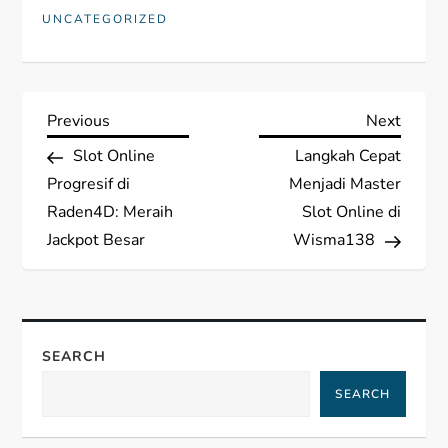
UNCATEGORIZED
P
Previous
Next
Previous
Next
Post
Post
Slot Online
Langkah Cepat
o
Progresif di
Menjadi Master
s
Raden4D: Meraih
Slot Online di
Jackpot Besar
Wisma138
t
n
a
SEARCH
SEARCH
v