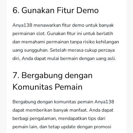
6. Gunakan Fitur Demo
Anya138 menawarkan fitur demo untuk banyak
permainan slot. Gunakan fitur ini untuk berlatih
dan memahami permainan tanpa risiko kehilangan
uang sungguhan. Setelah merasa cukup percaya
diri, Anda dapat mulai bermain dengan uang asli.
7. Bergabung dengan
Komunitas Pemain
Bergabung dengan komunitas pemain Anya138
dapat memberikan banyak manfaat. Anda dapat
berbagi pengalaman, mendapatkan tips dari
pemain lain, dan tetap update dengan promosi