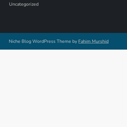
Uncategorized
Niche Blog WordPress Theme by
Fahim Murshid