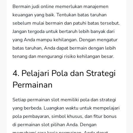
Bermain judi online memerlukan manajemen
keuangan yang baik. Tentukan batas taruhan
sebelum mulai bermain dan patuhi batas tersebut.
Jangan tergoda untuk bertaruh lebih banyak dari
yang Anda mampu kehilangan. Dengan mengatur
batas taruhan, Anda dapat bermain dengan lebih
tenang dan mengurangi risiko kehilangan besar.
4. Pelajari Pola dan Strategi
Permainan
Setiap permainan slot memiliki pola dan strategi
yang berbeda. Luangkan waktu untuk mempelajari
pola pembayaran, simbol khusus, dan fitur bonus
di permainan slot pilihan Anda. Dengan