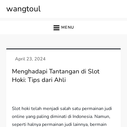
Skip
wangtoul
to
content
MENU
Menghadapi Tantangan di Slot
Hoki: Tips dari Ahli
Slot hoki telah menjadi salah satu permainan judi
online yang paling diminati di Indonesia. Namun,
seperti halnya permainan judi lainnya, bermain