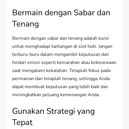
Bermain dengan Sabar dan
Tenang
Bermain dengan sabar dan tenang adalah kunci
untuk menghadapi tantangan di slot hoki. Jangan
terburu-buru dalam mengambil keputusan dan
hindari emosi seperti kemarahan atau kekecewaan
saat mengalami kekalahan. Tetaplah fokus pada
permainan dan tetaplah tenang, sehingga Anda
dapat membuat keputusan yang lebih baik dan
meningkatkan peluang kemenangan Anda.
Gunakan Strategi yang
Tepat