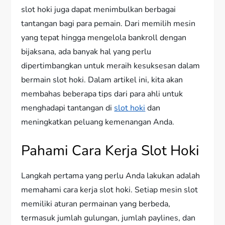
slot hoki juga dapat menimbulkan berbagai
tantangan bagi para pemain. Dari memilih mesin
yang tepat hingga mengelola bankroll dengan
bijaksana, ada banyak hal yang perlu
dipertimbangkan untuk meraih kesuksesan dalam
bermain slot hoki. Dalam artikel ini, kita akan
membahas beberapa tips dari para ahli untuk
menghadapi tantangan di
slot hoki
dan
meningkatkan peluang kemenangan Anda.
Pahami Cara Kerja Slot Hoki
Langkah pertama yang perlu Anda lakukan adalah
memahami cara kerja slot hoki. Setiap mesin slot
memiliki aturan permainan yang berbeda,
termasuk jumlah gulungan, jumlah paylines, dan