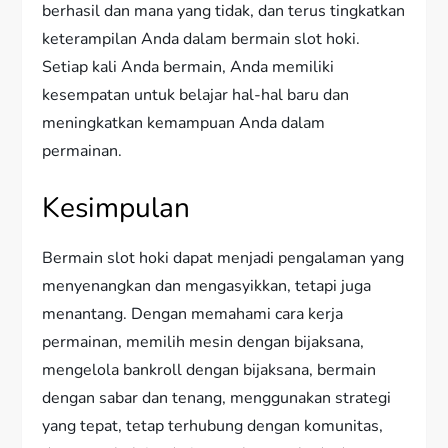
berhasil dan mana yang tidak, dan terus tingkatkan
keterampilan Anda dalam bermain slot hoki.
Setiap kali Anda bermain, Anda memiliki
kesempatan untuk belajar hal-hal baru dan
meningkatkan kemampuan Anda dalam
permainan.
Kesimpulan
Bermain slot hoki dapat menjadi pengalaman yang
menyenangkan dan mengasyikkan, tetapi juga
menantang. Dengan memahami cara kerja
permainan, memilih mesin dengan bijaksana,
mengelola bankroll dengan bijaksana, bermain
dengan sabar dan tenang, menggunakan strategi
yang tepat, tetap terhubung dengan komunitas,