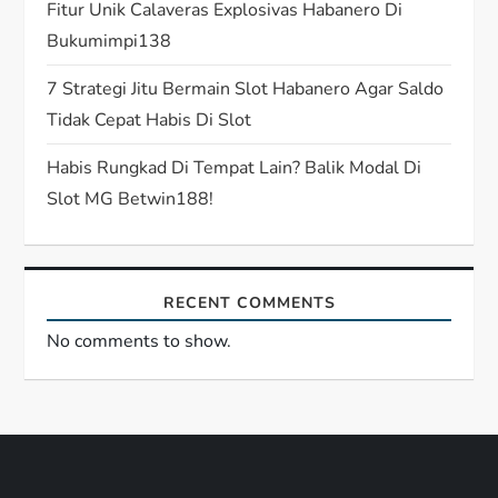
Fitur Unik Calaveras Explosivas Habanero Di
Bukumimpi138
7 Strategi Jitu Bermain Slot Habanero Agar Saldo
Tidak Cepat Habis Di Slot
Habis Rungkad Di Tempat Lain? Balik Modal Di
Slot MG Betwin188!
RECENT COMMENTS
No comments to show.