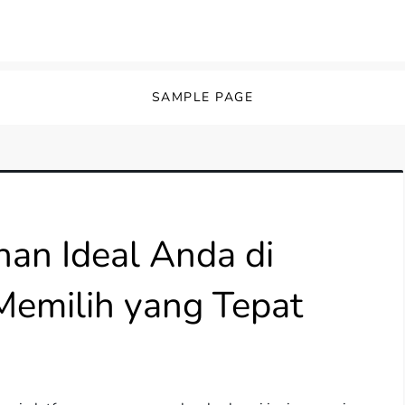
SAMPLE PAGE
an Ideal Anda di
emilih yang Tepat