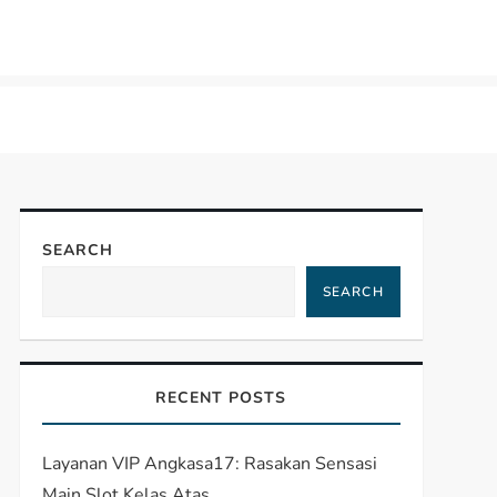
SEARCH
SEARCH
RECENT POSTS
Layanan VIP Angkasa17: Rasakan Sensasi
Main Slot Kelas Atas