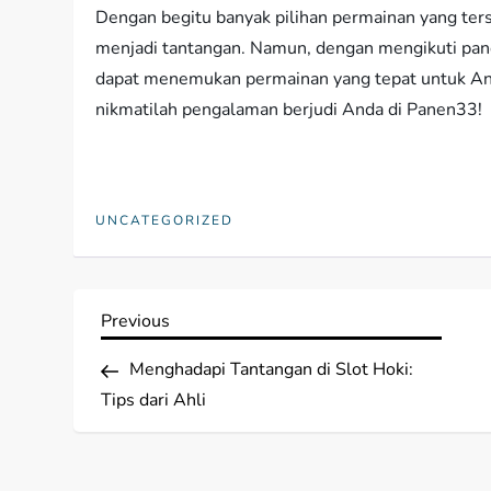
Dengan begitu banyak pilihan permainan yang te
menjadi tantangan. Namun, dengan mengikuti pand
dapat menemukan permainan yang tepat untuk And
nikmatilah pengalaman berjudi Anda di Panen33!
UNCATEGORIZED
P
Previous
Previous
Post
o
Menghadapi Tantangan di Slot Hoki:
Tips dari Ahli
s
t