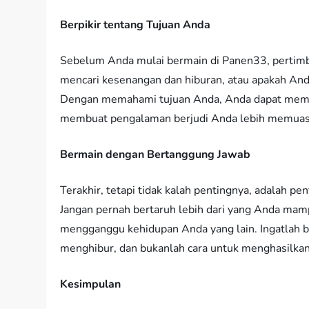
Berpikir tentang Tujuan Anda
Sebelum Anda mulai bermain di Panen33, pertimb
mencari kesenangan dan hiburan, atau apakah A
Dengan memahami tujuan Anda, Anda dapat memil
membuat pengalaman berjudi Anda lebih memuas
Bermain dengan Bertanggung Jawab
Terakhir, tetapi tidak kalah pentingnya, adalah 
Jangan pernah bertaruh lebih dari yang Anda mamp
mengganggu kehidupan Anda yang lain. Ingatlah 
menghibur, dan bukanlah cara untuk menghasilkan
Kesimpulan