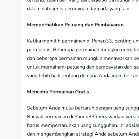
tertentu lebih dari yang lain, atau Anda mungkin
dalam satu jenis permainan daripada yang lain.
Memperhatikan Peluang dan Pembayaran
Ketika memilih permainan di Panen33, penting u
permainan. Beberapa permainan mungkin memiliki 
dan beberapa permainan mungkin menawarkan pemba
untuk memahami peluang dan pembayaran dari se
yang lebih baik tentang di mana Anda ingin bertar
Mencoba Permainan Gratis
Sebelum Anda mulai bertaruh dengan uang sunggu
Banyak permainan di Panen33 menawarkan versi
harus mempertaruhkan uang sungguhan. Ini adalah
dan mengembangkan strategi Anda sebelum Anda