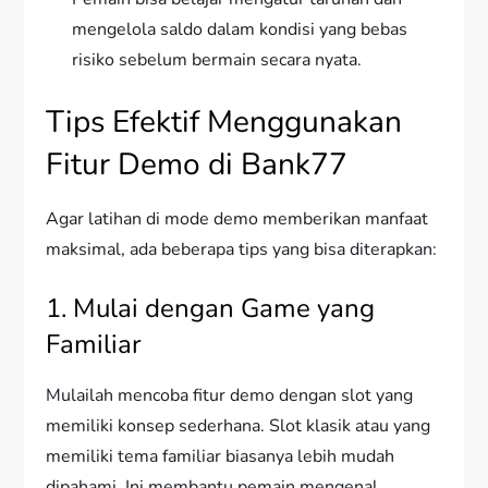
mengelola saldo dalam kondisi yang bebas
risiko sebelum bermain secara nyata.
Tips Efektif Menggunakan
Fitur Demo di Bank77
Agar latihan di mode demo memberikan manfaat
maksimal, ada beberapa tips yang bisa diterapkan:
1. Mulai dengan Game yang
Familiar
Mulailah mencoba fitur demo dengan slot yang
memiliki konsep sederhana. Slot klasik atau yang
memiliki tema familiar biasanya lebih mudah
dipahami. Ini membantu pemain mengenal