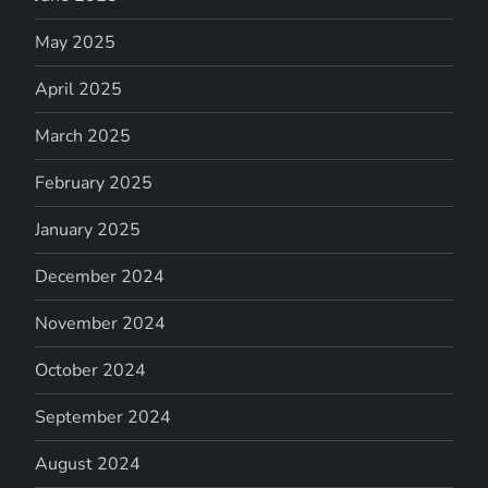
May 2025
April 2025
March 2025
February 2025
January 2025
December 2024
November 2024
October 2024
September 2024
August 2024