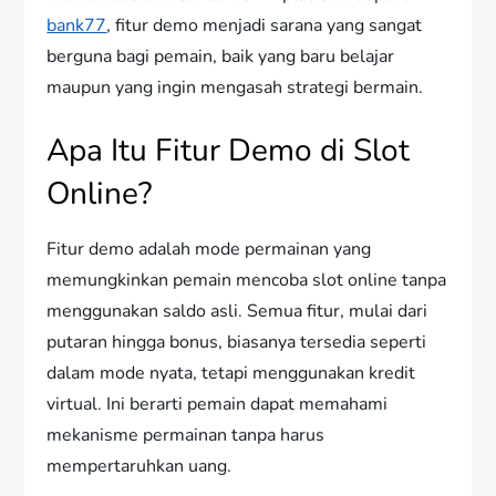
bank77
, fitur demo menjadi sarana yang sangat
berguna bagi pemain, baik yang baru belajar
maupun yang ingin mengasah strategi bermain.
Apa Itu Fitur Demo di Slot
Online?
Fitur demo adalah mode permainan yang
memungkinkan pemain mencoba slot online tanpa
menggunakan saldo asli. Semua fitur, mulai dari
putaran hingga bonus, biasanya tersedia seperti
dalam mode nyata, tetapi menggunakan kredit
virtual. Ini berarti pemain dapat memahami
mekanisme permainan tanpa harus
mempertaruhkan uang.