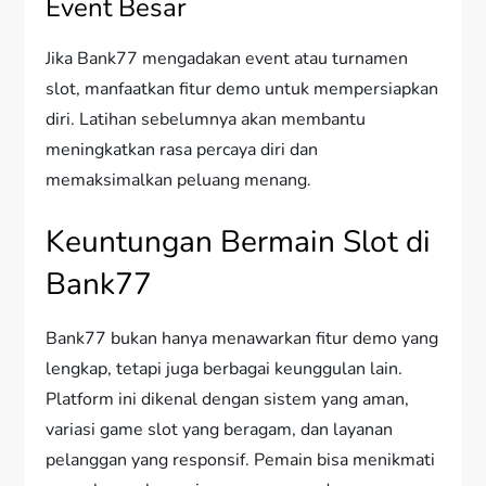
Event Besar
Jika Bank77 mengadakan event atau turnamen
slot, manfaatkan fitur demo untuk mempersiapkan
diri. Latihan sebelumnya akan membantu
meningkatkan rasa percaya diri dan
memaksimalkan peluang menang.
Keuntungan Bermain Slot di
Bank77
Bank77 bukan hanya menawarkan fitur demo yang
lengkap, tetapi juga berbagai keunggulan lain.
Platform ini dikenal dengan sistem yang aman,
variasi game slot yang beragam, dan layanan
pelanggan yang responsif. Pemain bisa menikmati