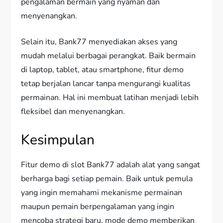
pengalaman bermain yang nyaman dan
menyenangkan.
Selain itu, Bank77 menyediakan akses yang
mudah melalui berbagai perangkat. Baik bermain
di laptop, tablet, atau smartphone, fitur demo
tetap berjalan lancar tanpa mengurangi kualitas
permainan. Hal ini membuat latihan menjadi lebih
fleksibel dan menyenangkan.
Kesimpulan
Fitur demo di slot Bank77 adalah alat yang sangat
berharga bagi setiap pemain. Baik untuk pemula
yang ingin memahami mekanisme permainan
maupun pemain berpengalaman yang ingin
mencoba strategi baru, mode demo memberikan