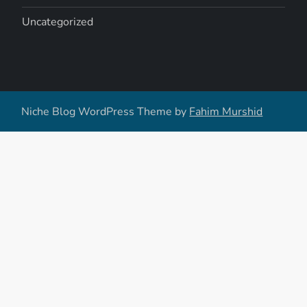
Uncategorized
Niche Blog WordPress Theme by
Fahim Murshid