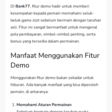
Di
Bank77
, fitur demo hadir untuk memberi
kesempatan kepada pemain memahami seluk-
beluk game slot sebelum bermain dengan taruhan
asli. Fitur ini sangat bermanfaat untuk mengenal
pola pembayaran, simbol-simbol penting, serta
bonus yang tersedia dalam permainan.
Manfaat Menggunakan Fitur
Demo
Menggunakan fitur demo bukan sekadar untuk
hiburan. Ada banyak manfaat yang bisa diperoleh
pemain, di antaranya:
Memahami Aturan Permainan
Sebelum bermain dengan taruhan nyata,