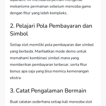
mekanisme permainan sebelum mencoba game
dengan fitur yang lebih kompleks.
2. Pelajari Pola Pembayaran dan
Simbol
Setiap slot memiliki pola pembayaran dan simbol
yang berbeda. Manfaatkan mode demo untuk
memahami kombinasi simbol mana yang
memberikan pembayaran terbesar, serta fitur
bonus apa saja yang bisa memicu kemenangan
ekstra.
3. Catat Pengalaman Bermain
Buat catatan sederhana setiap kali mencoba slot