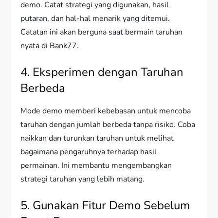
demo. Catat strategi yang digunakan, hasil
putaran, dan hal-hal menarik yang ditemui.
Catatan ini akan berguna saat bermain taruhan
nyata di Bank77.
4. Eksperimen dengan Taruhan
Berbeda
Mode demo memberi kebebasan untuk mencoba
taruhan dengan jumlah berbeda tanpa risiko. Coba
naikkan dan turunkan taruhan untuk melihat
bagaimana pengaruhnya terhadap hasil
permainan. Ini membantu mengembangkan
strategi taruhan yang lebih matang.
5. Gunakan Fitur Demo Sebelum