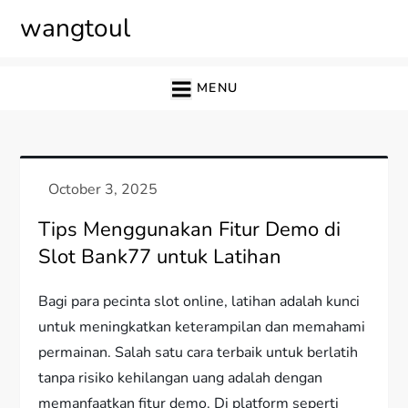
Skip
wangtoul
to
content
MENU
Tips Menggunakan Fitur Demo di
Slot Bank77 untuk Latihan
Bagi para pecinta slot online, latihan adalah kunci
untuk meningkatkan keterampilan dan memahami
permainan. Salah satu cara terbaik untuk berlatih
tanpa risiko kehilangan uang adalah dengan
memanfaatkan fitur demo. Di platform seperti