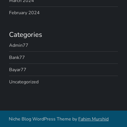
March 2024
February 2024
Categories
Admin77
Bank77
Bayar77
Uncategorized
Niche Blog WordPress Theme by
Fahim Murshid