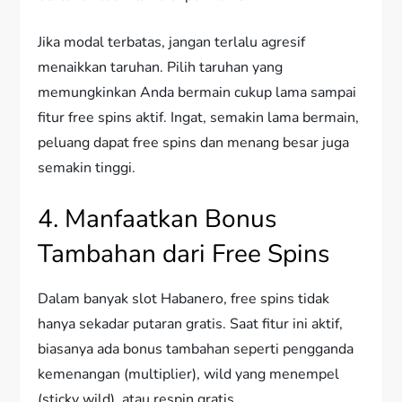
Jika modal terbatas, jangan terlalu agresif
menaikkan taruhan. Pilih taruhan yang
memungkinkan Anda bermain cukup lama sampai
fitur free spins aktif. Ingat, semakin lama bermain,
peluang dapat free spins dan menang besar juga
semakin tinggi.
4. Manfaatkan Bonus
Tambahan dari Free Spins
Dalam banyak slot Habanero, free spins tidak
hanya sekadar putaran gratis. Saat fitur ini aktif,
biasanya ada bonus tambahan seperti pengganda
kemenangan (multiplier), wild yang menempel
(sticky wild), atau respin gratis.