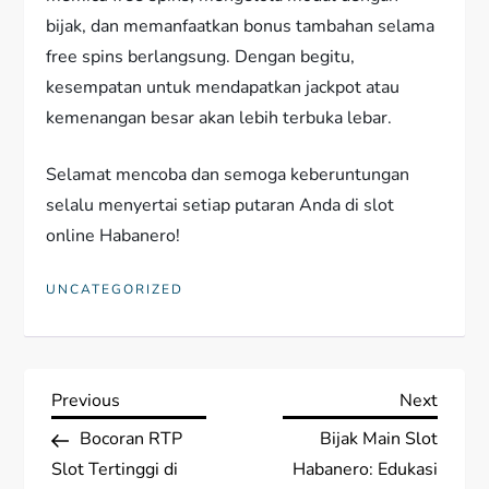
bijak, dan memanfaatkan bonus tambahan selama
free spins berlangsung. Dengan begitu,
kesempatan untuk mendapatkan jackpot atau
kemenangan besar akan lebih terbuka lebar.
Selamat mencoba dan semoga keberuntungan
selalu menyertai setiap putaran Anda di slot
online Habanero!
UNCATEGORIZED
P
Previous
Next
Previous
Next
Post
Post
Bocoran RTP
Bijak Main Slot
o
Slot Tertinggi di
Habanero: Edukasi