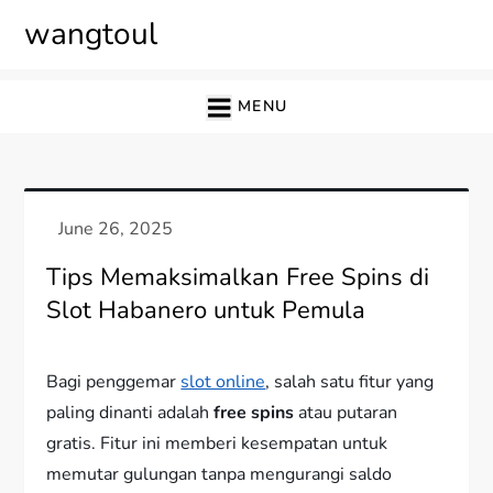
Skip
wangtoul
to
content
MENU
Tips Memaksimalkan Free Spins di
Slot Habanero untuk Pemula
Bagi penggemar
slot online
, salah satu fitur yang
paling dinanti adalah
free spins
atau putaran
gratis. Fitur ini memberi kesempatan untuk
memutar gulungan tanpa mengurangi saldo