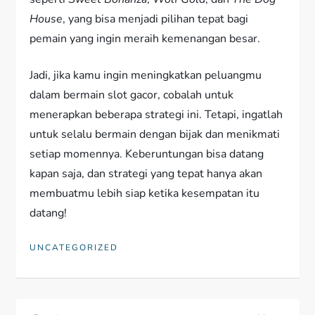
House
, yang bisa menjadi pilihan tepat bagi
pemain yang ingin meraih kemenangan besar.
Jadi, jika kamu ingin meningkatkan peluangmu
dalam bermain slot gacor, cobalah untuk
menerapkan beberapa strategi ini. Tetapi, ingatlah
untuk selalu bermain dengan bijak dan menikmati
setiap momennya. Keberuntungan bisa datang
kapan saja, dan strategi yang tepat hanya akan
membuatmu lebih siap ketika kesempatan itu
datang!
UNCATEGORIZED