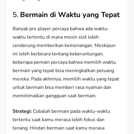
5.
Bermain di Waktu yang Tepat
Banyak pro player percaya bahwa ada waktu-
waktu tertentu di mana mesin slot lebih
cenderung memberikan kemenangan. Meskipun
ini lebih berbicara tentang keberuntungan,
beberapa pemain percaya bahwa memilih waktu
bermain yang tepat bisa meningkatkan peluang
mereka. Pada akhirnya, memilih waktu yang tepat
untuk bermain bisa memberi rasa nyaman dan
meminimalkan gangguan saat bermain.
Strategi:
Cobalah bermain pada waktu-waktu
tertentu saat kamu merasa lebih fokus dan
tenang. Hindari bermain saat kamu merasa