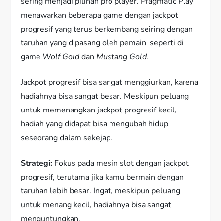
sering menjadi pilihan pro player. Pragmatic Play
menawarkan beberapa game dengan jackpot
progresif yang terus berkembang seiring dengan
taruhan yang dipasang oleh pemain, seperti di
game
Wolf Gold
dan
Mustang Gold
.
Jackpot progresif bisa sangat menggiurkan, karena
hadiahnya bisa sangat besar. Meskipun peluang
untuk memenangkan jackpot progresif kecil,
hadiah yang didapat bisa mengubah hidup
seseorang dalam sekejap.
Strategi:
Fokus pada mesin slot dengan jackpot
progresif, terutama jika kamu bermain dengan
taruhan lebih besar. Ingat, meskipun peluang
untuk menang kecil, hadiahnya bisa sangat
menguntungkan.