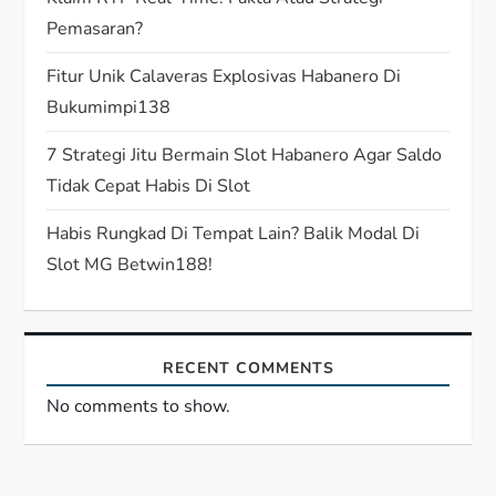
Pemasaran?
i
Fitur Unik Calaveras Explosivas Habanero Di
o
Bukumimpi138
n
7 Strategi Jitu Bermain Slot Habanero Agar Saldo
Tidak Cepat Habis Di Slot
Habis Rungkad Di Tempat Lain? Balik Modal Di
Slot MG Betwin188!
RECENT COMMENTS
No comments to show.