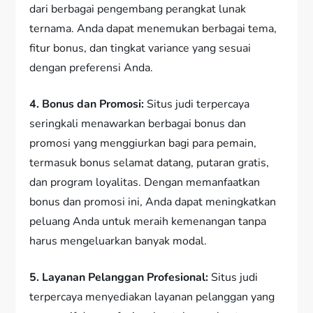
dari berbagai pengembang perangkat lunak
ternama. Anda dapat menemukan berbagai tema,
fitur bonus, dan tingkat variance yang sesuai
dengan preferensi Anda.
4. Bonus dan Promosi:
Situs judi terpercaya
seringkali menawarkan berbagai bonus dan
promosi yang menggiurkan bagi para pemain,
termasuk bonus selamat datang, putaran gratis,
dan program loyalitas. Dengan memanfaatkan
bonus dan promosi ini, Anda dapat meningkatkan
peluang Anda untuk meraih kemenangan tanpa
harus mengeluarkan banyak modal.
5. Layanan Pelanggan Profesional:
Situs judi
terpercaya menyediakan layanan pelanggan yang