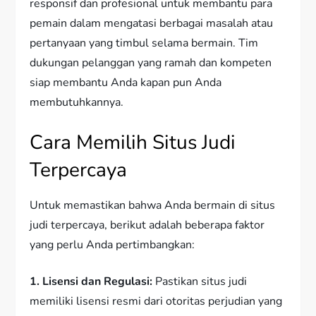
responsif dan profesional untuk membantu para
pemain dalam mengatasi berbagai masalah atau
pertanyaan yang timbul selama bermain. Tim
dukungan pelanggan yang ramah dan kompeten
siap membantu Anda kapan pun Anda
membutuhkannya.
Cara Memilih Situs Judi
Terpercaya
Untuk memastikan bahwa Anda bermain di situs
judi terpercaya, berikut adalah beberapa faktor
yang perlu Anda pertimbangkan:
1. Lisensi dan Regulasi:
Pastikan situs judi
memiliki lisensi resmi dari otoritas perjudian yang