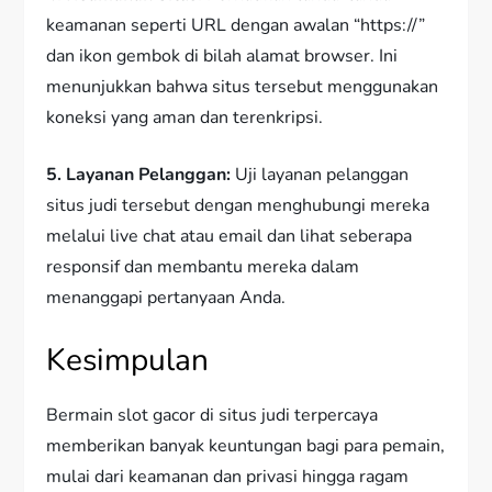
keamanan seperti URL dengan awalan “https://”
dan ikon gembok di bilah alamat browser. Ini
menunjukkan bahwa situs tersebut menggunakan
koneksi yang aman dan terenkripsi.
5. Layanan Pelanggan:
Uji layanan pelanggan
situs judi tersebut dengan menghubungi mereka
melalui live chat atau email dan lihat seberapa
responsif dan membantu mereka dalam
menanggapi pertanyaan Anda.
Kesimpulan
Bermain slot gacor di situs judi terpercaya
memberikan banyak keuntungan bagi para pemain,
mulai dari keamanan dan privasi hingga ragam