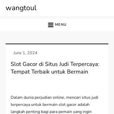
Skip
wangtoul
to
content
MENU
Slot Gacor di Situs Judi Terpercaya:
Tempat Terbaik untuk Bermain
Dalam dunia perjudian online, mencari situs judi
terpercaya untuk bermain slot gacor adalah
langkah penting bagi para pemain yang ingin