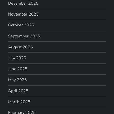
December 2025
November 2025
October 2025
September 2025
August 2025
July 2025
June 2025
May 2025
April 2025
March 2025
February 2025