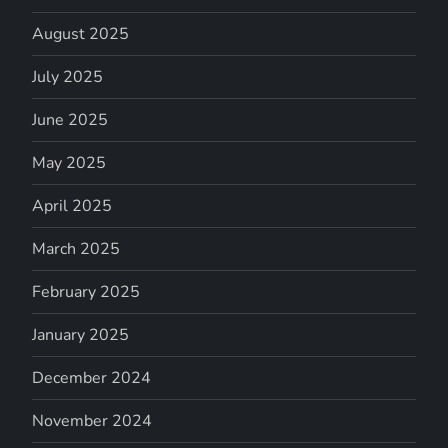
August 2025
July 2025
June 2025
May 2025
April 2025
March 2025
February 2025
January 2025
December 2024
November 2024