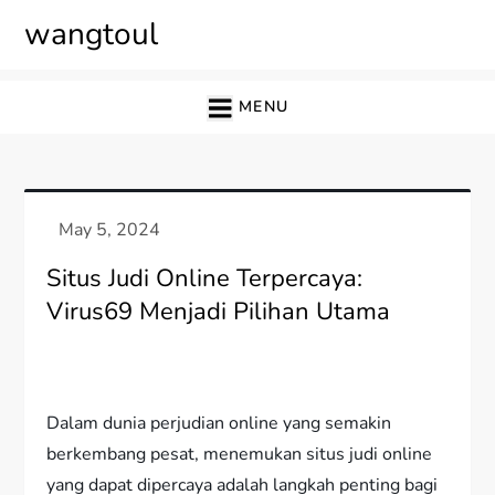
Skip
wangtoul
to
content
MENU
Situs Judi Online Terpercaya:
Virus69 Menjadi Pilihan Utama
Dalam dunia perjudian online yang semakin
berkembang pesat, menemukan situs judi online
yang dapat dipercaya adalah langkah penting bagi