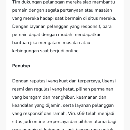
Tim dukungan pelanggan mereka siap membantu
pemain dengan segala pertanyaan atau masalah
yang mereka hadapi saat bermain di situs mereka.
Dengan layanan pelanggan yang responsif, para
pemain dapat dengan mudah mendapatkan
bantuan jika mengalami masalah atau
kebingungan saat berjudi online.
Penutup
Dengan reputasi yang kuat dan terpercaya, lisensi
resmi dan regulasi yang ketat, pilihan permainan
yang beragam dan menghibur, keamanan dan
keandalan yang dijamin, serta layanan pelanggan
yang responsif dan ramah, Virus69 telah menjadi
situs judi online terpercaya dan pilihan utama bagi
para pemain di Indonesia. Jadi, jangan ragu untuk