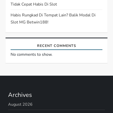
Tidak Cepat Habis Di Slot
Habis Rungkad Di Tempat Lain? Balik Modal Di
Slot MG Betwin188!
RECENT COMMENTS
No comments to show.
Archives
August 2026