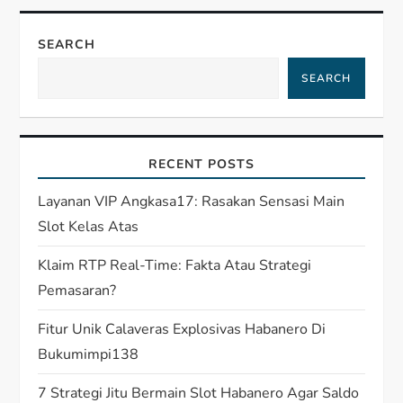
a
SEARCH
v
SEARCH
i
g
RECENT POSTS
a
Layanan VIP Angkasa17: Rasakan Sensasi Main
t
Slot Kelas Atas
Klaim RTP Real-Time: Fakta Atau Strategi
i
Pemasaran?
o
Fitur Unik Calaveras Explosivas Habanero Di
n
Bukumimpi138
7 Strategi Jitu Bermain Slot Habanero Agar Saldo