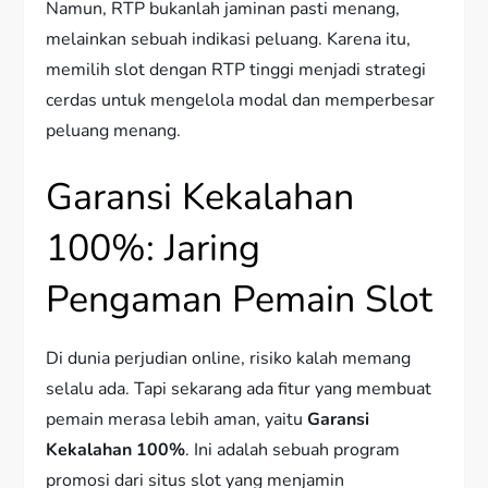
Namun, RTP bukanlah jaminan pasti menang,
melainkan sebuah indikasi peluang. Karena itu,
memilih slot dengan RTP tinggi menjadi strategi
cerdas untuk mengelola modal dan memperbesar
peluang menang.
Garansi Kekalahan
100%: Jaring
Pengaman Pemain Slot
Di dunia perjudian online, risiko kalah memang
selalu ada. Tapi sekarang ada fitur yang membuat
pemain merasa lebih aman, yaitu
Garansi
Kekalahan 100%
. Ini adalah sebuah program
promosi dari situs slot yang menjamin