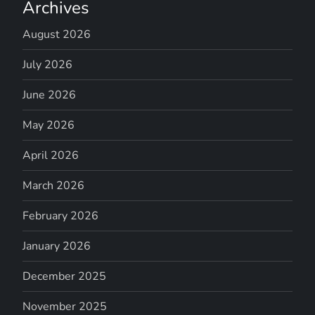
Archives
August 2026
July 2026
June 2026
May 2026
April 2026
March 2026
February 2026
January 2026
December 2025
November 2025