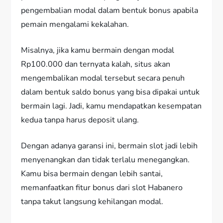
pengembalian modal dalam bentuk bonus apabila
pemain mengalami kekalahan.
Misalnya, jika kamu bermain dengan modal
Rp100.000 dan ternyata kalah, situs akan
mengembalikan modal tersebut secara penuh
dalam bentuk saldo bonus yang bisa dipakai untuk
bermain lagi. Jadi, kamu mendapatkan kesempatan
kedua tanpa harus deposit ulang.
Dengan adanya garansi ini, bermain slot jadi lebih
menyenangkan dan tidak terlalu menegangkan.
Kamu bisa bermain dengan lebih santai,
memanfaatkan fitur bonus dari slot Habanero
tanpa takut langsung kehilangan modal.