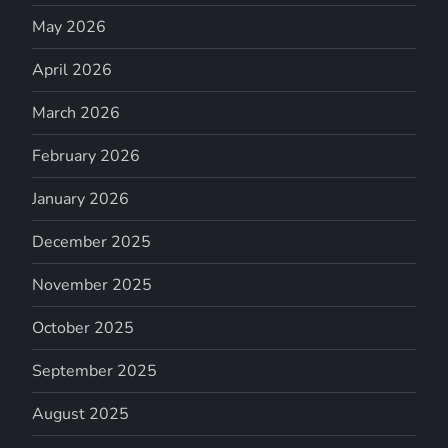
May 2026
April 2026
March 2026
February 2026
January 2026
December 2025
November 2025
October 2025
September 2025
August 2025