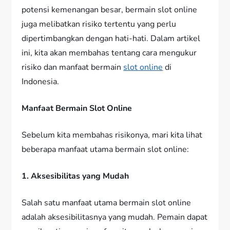
potensi kemenangan besar, bermain slot online
juga melibatkan risiko tertentu yang perlu
dipertimbangkan dengan hati-hati. Dalam artikel
ini, kita akan membahas tentang cara mengukur
risiko dan manfaat bermain
slot online
di
Indonesia.
Manfaat Bermain Slot Online
Sebelum kita membahas risikonya, mari kita lihat
beberapa manfaat utama bermain slot online:
1. Aksesibilitas yang Mudah
Salah satu manfaat utama bermain slot online
adalah aksesibilitasnya yang mudah. Pemain dapat