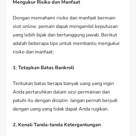
Mengukur Risiko dan Manfaat
Dengan memahami risiko dan manfaat bermain
slot online, pemain dapat mengambil keputusan
yang lebih bijak dan bertanggung jawab. Berikut
adalah beberapa tips untuk membantu mengukur
risiko dan manfaat:
1. Tetapkan Batas Bankroll
Tentukan batas berapa banyak uang yang ingin
Anda pertaruhkan dalam sesi permainan dan
patuhi itu dengan disiplin. Jangan pernah berjudi
dengan uang yang tidak dapat Anda rugikan.
2. Kenali Tanda-tanda Ketergantungan