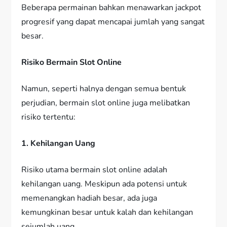
Beberapa permainan bahkan menawarkan jackpot
progresif yang dapat mencapai jumlah yang sangat
besar.
Risiko Bermain Slot Online
Namun, seperti halnya dengan semua bentuk
perjudian, bermain slot online juga melibatkan
risiko tertentu:
1. Kehilangan Uang
Risiko utama bermain slot online adalah
kehilangan uang. Meskipun ada potensi untuk
memenangkan hadiah besar, ada juga
kemungkinan besar untuk kalah dan kehilangan
sejumlah uang.