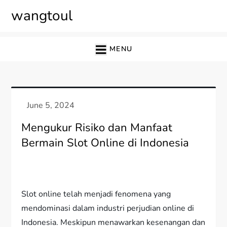
Skip
wangtoul
to
content
MENU
Mengukur Risiko dan Manfaat
Bermain Slot Online di Indonesia
Slot online telah menjadi fenomena yang
mendominasi dalam industri perjudian online di
Indonesia. Meskipun menawarkan kesenangan dan