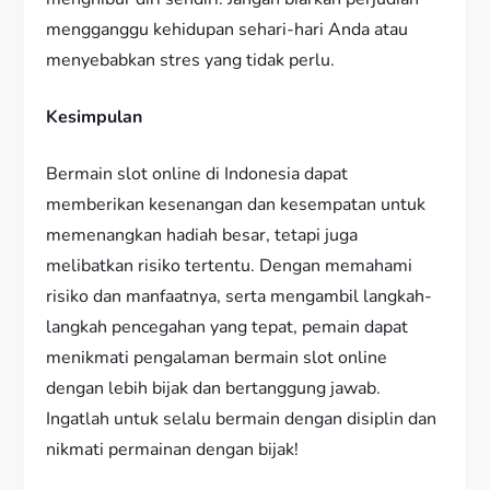
mengganggu kehidupan sehari-hari Anda atau
menyebabkan stres yang tidak perlu.
Kesimpulan
Bermain slot online di Indonesia dapat
memberikan kesenangan dan kesempatan untuk
memenangkan hadiah besar, tetapi juga
melibatkan risiko tertentu. Dengan memahami
risiko dan manfaatnya, serta mengambil langkah-
langkah pencegahan yang tepat, pemain dapat
menikmati pengalaman bermain slot online
dengan lebih bijak dan bertanggung jawab.
Ingatlah untuk selalu bermain dengan disiplin dan
nikmati permainan dengan bijak!