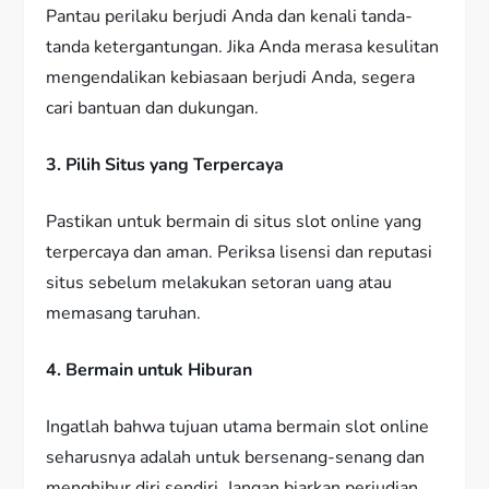
Pantau perilaku berjudi Anda dan kenali tanda-
tanda ketergantungan. Jika Anda merasa kesulitan
mengendalikan kebiasaan berjudi Anda, segera
cari bantuan dan dukungan.
3. Pilih Situs yang Terpercaya
Pastikan untuk bermain di situs slot online yang
terpercaya dan aman. Periksa lisensi dan reputasi
situs sebelum melakukan setoran uang atau
memasang taruhan.
4. Bermain untuk Hiburan
Ingatlah bahwa tujuan utama bermain slot online
seharusnya adalah untuk bersenang-senang dan
menghibur diri sendiri. Jangan biarkan perjudian