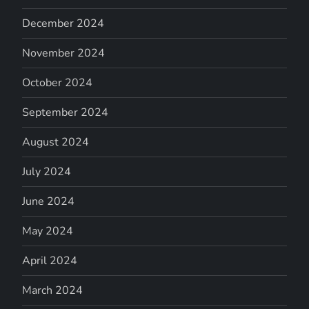
December 2024
November 2024
October 2024
September 2024
August 2024
July 2024
June 2024
May 2024
April 2024
March 2024