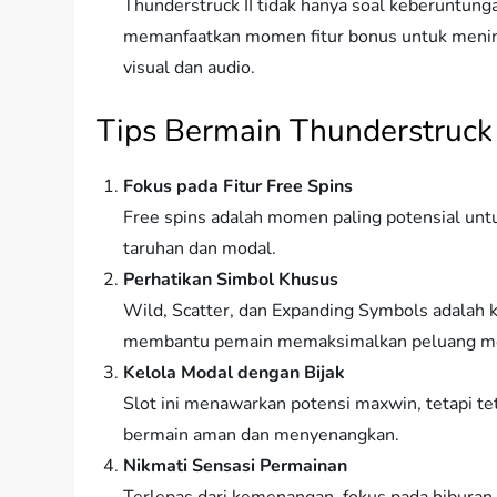
Thunderstruck II tidak hanya soal keberuntung
memanfaatkan momen fitur bonus untuk menin
visual dan audio.
Tips Bermain Thunderstruck I
Fokus pada Fitur Free Spins
Free spins adalah momen paling potensial untu
taruhan dan modal.
Perhatikan Simbol Khusus
Wild, Scatter, dan Expanding Symbols adalah
membantu pemain memaksimalkan peluang m
Kelola Modal dengan Bijak
Slot ini menawarkan potensi maxwin, tetapi t
bermain aman dan menyenangkan.
Nikmati Sensasi Permainan