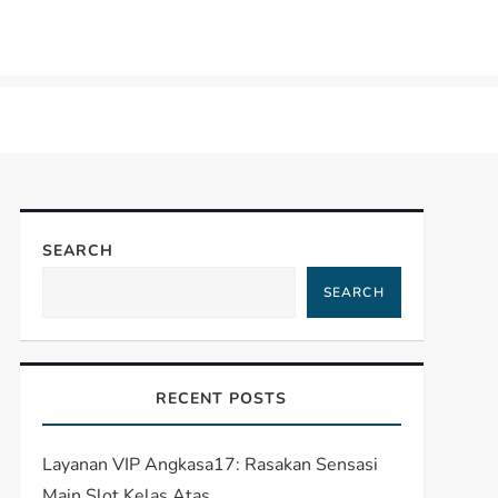
SEARCH
SEARCH
RECENT POSTS
Layanan VIP Angkasa17: Rasakan Sensasi
Main Slot Kelas Atas