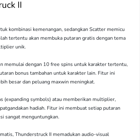
uck II
tuk kombinasi kemenangan, sedangkan Scatter memicu
umlah tertentu akan membuka putaran gratis dengan tema
iplier unik.
main memulai dengan 10 free spins untuk karakter tertentu,
taran bonus tambahan untuk karakter lain. Fitur ini
ih besar dan peluang maxwin meningkat.
as (expanding symbols) atau memberikan multiplier,
patgandakan hadiah. Fitur ini membuat setiap putaran
nsi sangat menguntungkan.
amatis, Thunderstruck II memadukan audio-visual