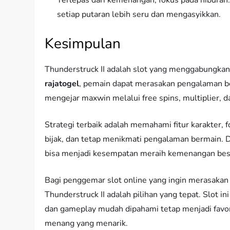
Terlepas dari kemenangan, fokus pada hiburan
setiap putaran lebih seru dan mengasyikkan.
Kesimpulan
Thunderstruck II adalah slot yang menggabungkan
rajatogel
, pemain dapat merasakan pengalaman be
mengejar maxwin melalui free spins, multiplier, 
Strategi terbaik adalah memahami fitur karakter
bijak, dan tetap menikmati pengalaman bermain. D
bisa menjadi kesempatan meraih kemenangan besar
Bagi penggemar slot online yang ingin merasakan
Thunderstruck II adalah pilihan yang tepat. Slot i
dan gameplay mudah dipahami tetap menjadi favor
menang yang menarik.