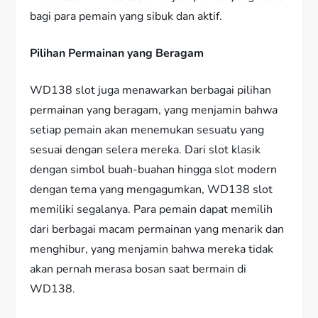
bagi para pemain yang sibuk dan aktif.
Pilihan Permainan yang Beragam
WD138 slot juga menawarkan berbagai pilihan
permainan yang beragam, yang menjamin bahwa
setiap pemain akan menemukan sesuatu yang
sesuai dengan selera mereka. Dari slot klasik
dengan simbol buah-buahan hingga slot modern
dengan tema yang mengagumkan, WD138 slot
memiliki segalanya. Para pemain dapat memilih
dari berbagai macam permainan yang menarik dan
menghibur, yang menjamin bahwa mereka tidak
akan pernah merasa bosan saat bermain di
WD138.