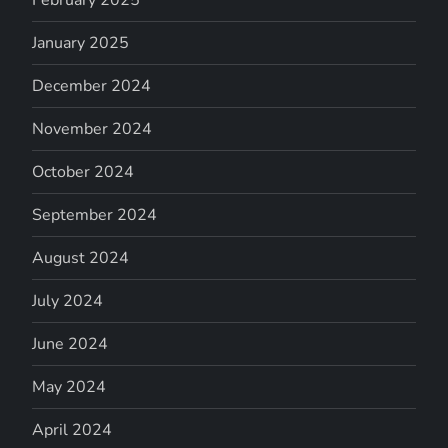
February 2025
January 2025
December 2024
November 2024
October 2024
September 2024
August 2024
July 2024
June 2024
May 2024
April 2024