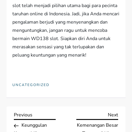
slot telah menjadi pilihan utama bagi para pecinta
taruhan online di Indonesia. Jadi, jika Anda mencari
pengalaman berjudi yang menyenangkan dan
menguntungkan, jangan ragu untuk mencoba
bermain WD138 slot. Siapkan diri Anda untuk
merasakan sensasi yang tak terlupakan dan
peluang keuntungan yang menarik!
UNCATEGORIZED
P
Previous
Next
Previous
Next
Post
Post
Keunggulan
Kemenangan Besar
o