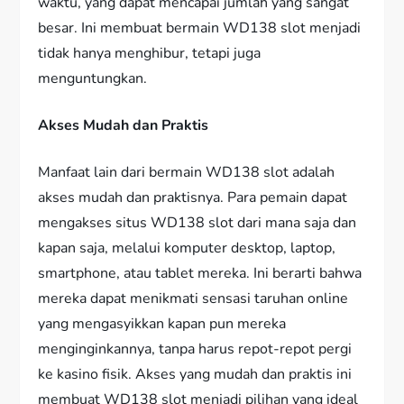
waktu, yang dapat mencapai jumlah yang sangat
besar. Ini membuat bermain WD138 slot menjadi
tidak hanya menghibur, tetapi juga
menguntungkan.
Akses Mudah dan Praktis
Manfaat lain dari bermain WD138 slot adalah
akses mudah dan praktisnya. Para pemain dapat
mengakses situs WD138 slot dari mana saja dan
kapan saja, melalui komputer desktop, laptop,
smartphone, atau tablet mereka. Ini berarti bahwa
mereka dapat menikmati sensasi taruhan online
yang mengasyikkan kapan pun mereka
menginginkannya, tanpa harus repot-repot pergi
ke kasino fisik. Akses yang mudah dan praktis ini
membuat WD138 slot menjadi pilihan yang ideal