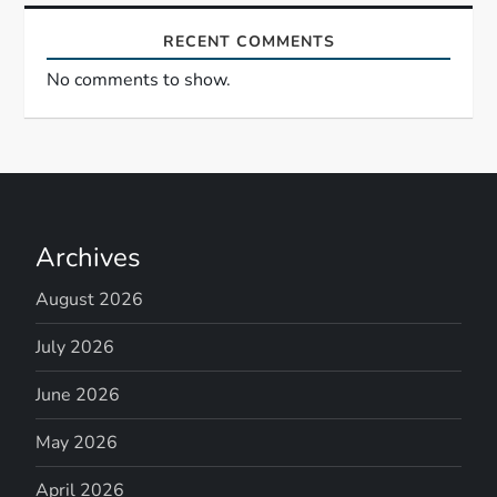
RECENT COMMENTS
No comments to show.
Archives
August 2026
July 2026
June 2026
May 2026
April 2026