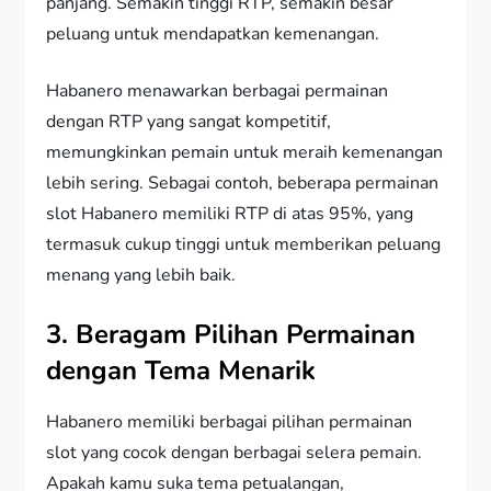
panjang. Semakin tinggi RTP, semakin besar
peluang untuk mendapatkan kemenangan.
Habanero menawarkan berbagai permainan
dengan RTP yang sangat kompetitif,
memungkinkan pemain untuk meraih kemenangan
lebih sering. Sebagai contoh, beberapa permainan
slot Habanero memiliki RTP di atas 95%, yang
termasuk cukup tinggi untuk memberikan peluang
menang yang lebih baik.
3. Beragam Pilihan Permainan
dengan Tema Menarik
Habanero memiliki berbagai pilihan permainan
slot yang cocok dengan berbagai selera pemain.
Apakah kamu suka tema petualangan,