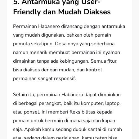
5. Antarmuka yang User-
Friendly dan Mudah Diakses
Permainan Habanero dirancang dengan antarmuka
yang mudah digunakan, bahkan oleh pemain
pemula sekalipun. Desainnya yang sederhana
namun menarik membuat permainan ini nyaman
dimainkan tanpa ada kebingungan. Semua fitur
bisa diakses dengan mudah, dan kontrol
permainan sangat responsif.
Selain itu, permainan Habanero dapat dimainkan
di berbagai perangkat, baik itu komputer, laptop,
atau ponsel. Ini memberi fleksibilitas kepada
pemain untuk bermain di mana saja dan kapan
saja. Apakah kamu sedang duduk santai di rumah
atau sedang dalam perjalanan, kamu tetap bisa