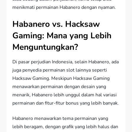
menikmati permainan Habanero dengan nyaman.
Habanero vs. Hacksaw
Gaming: Mana yang Lebih
Menguntungkan?
Di pasar perjudian Indonesia, selain Habanero, ada
juga penyedia permainan slot lainnya seperti
Hacksaw Gaming. Meskipun Hacksaw Gaming
menawarkan permainan dengan desain yang
menarik, Habanero lebih unggul dalam hal variasi
permainan dan fitur-fitur bonus yang lebih banyak.
Habanero menawarkan tema permainan yang
lebih beragam, dengan grafik yang lebih halus dan