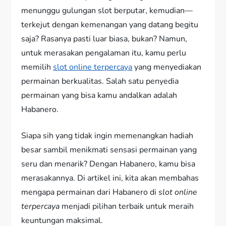
menunggu gulungan slot berputar, kemudian—
terkejut dengan kemenangan yang datang begitu
saja? Rasanya pasti luar biasa, bukan? Namun,
untuk merasakan pengalaman itu, kamu perlu
memilih
slot online terpercaya
yang menyediakan
permainan berkualitas. Salah satu penyedia
permainan yang bisa kamu andalkan adalah
Habanero.
Siapa sih yang tidak ingin memenangkan hadiah
besar sambil menikmati sensasi permainan yang
seru dan menarik? Dengan Habanero, kamu bisa
merasakannya. Di artikel ini, kita akan membahas
mengapa permainan dari Habanero di
slot online
terpercaya
menjadi pilihan terbaik untuk meraih
keuntungan maksimal.