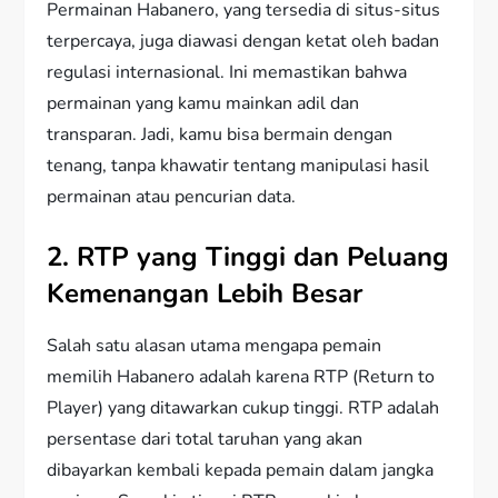
Permainan Habanero, yang tersedia di situs-situs
terpercaya, juga diawasi dengan ketat oleh badan
regulasi internasional. Ini memastikan bahwa
permainan yang kamu mainkan adil dan
transparan. Jadi, kamu bisa bermain dengan
tenang, tanpa khawatir tentang manipulasi hasil
permainan atau pencurian data.
2. RTP yang Tinggi dan Peluang
Kemenangan Lebih Besar
Salah satu alasan utama mengapa pemain
memilih Habanero adalah karena RTP (Return to
Player) yang ditawarkan cukup tinggi. RTP adalah
persentase dari total taruhan yang akan
dibayarkan kembali kepada pemain dalam jangka