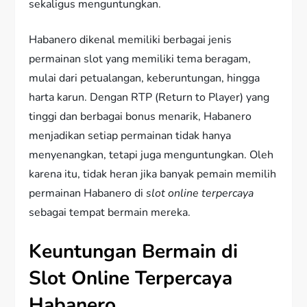
sekaligus menguntungkan.
Habanero dikenal memiliki berbagai jenis
permainan slot yang memiliki tema beragam,
mulai dari petualangan, keberuntungan, hingga
harta karun. Dengan RTP (Return to Player) yang
tinggi dan berbagai bonus menarik, Habanero
menjadikan setiap permainan tidak hanya
menyenangkan, tetapi juga menguntungkan. Oleh
karena itu, tidak heran jika banyak pemain memilih
permainan Habanero di
slot online terpercaya
sebagai tempat bermain mereka.
Keuntungan Bermain di
Slot Online Terpercaya
Habanero