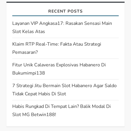
a
RECENT POSTS
t
Layanan VIP Angkasa17: Rasakan Sensasi Main
Slot Kelas Atas
i
Klaim RTP Real-Time: Fakta Atau Strategi
o
Pemasaran?
n
Fitur Unik Calaveras Explosivas Habanero Di
Bukumimpi138
7 Strategi Jitu Bermain Slot Habanero Agar Saldo
Tidak Cepat Habis Di Slot
Habis Rungkad Di Tempat Lain? Balik Modal Di
Slot MG Betwin188!