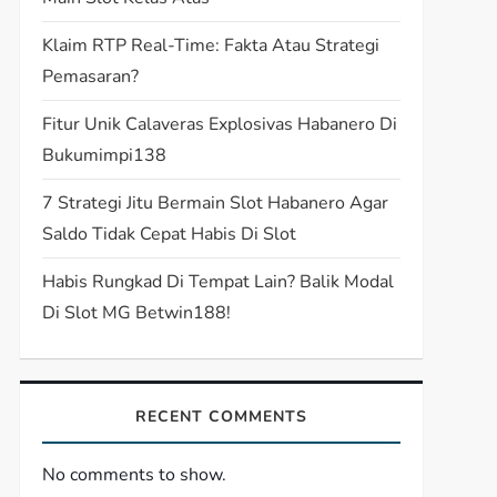
Klaim RTP Real-Time: Fakta Atau Strategi
Pemasaran?
Fitur Unik Calaveras Explosivas Habanero Di
Bukumimpi138
7 Strategi Jitu Bermain Slot Habanero Agar
Saldo Tidak Cepat Habis Di Slot
Habis Rungkad Di Tempat Lain? Balik Modal
Di Slot MG Betwin188!
RECENT COMMENTS
No comments to show.