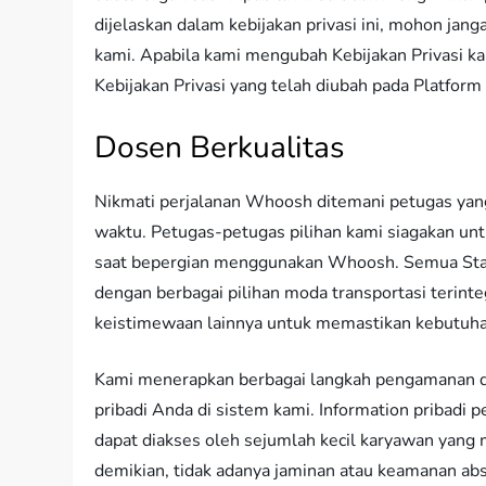
dijelaskan dalam kebijakan privasi ini, mohon j
kami. Apabila kami mengubah Kebijakan Privasi k
Kebijakan Privasi yang telah diubah pada Platform
Dosen Berkualitas
Nikmati perjalanan Whoosh ditemani petugas yan
waktu. Petugas-petugas pilihan kami siagakan 
saat bepergian menggunakan Whoosh. Semua Stas
dengan berbagai pilihan moda transportasi terinteg
keistimewaan lainnya untuk memastikan kebutuha
Kami menerapkan berbagai langkah pengamanan d
pribadi Anda di sistem kami. Information pribadi
dapat diakses oleh sejumlah kecil karyawan yang
demikian, tidak adanya jaminan atau keamanan ab