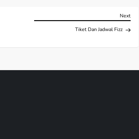
Nex
Next
Pos
Tiket Dan Jadwal Fizz