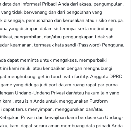
data dan Informasi Pribadi Anda dari akses, pengumpulan,
yang tidak berwenang dan dari pengolahan yang
k disengaja, pemusnahan dan kerusakan atau risiko serupa.
guna yang disimpan dalam sistemnya, serta melindungi
ifikasi, pengambilan, dan/atau pengungkapan tidak sah
edur keamanan, termasuk kata sandi (Password) Pengguna.
Anda dapat meminta untuk mengakses, memperbaiki
t ini kami miliki atau kendalikan dengan menghubungi
apat menghubungi get in touch with facility. Anggota DPRD
n game yang diduga judi port dalam ruang rapat paripurna.
 dengan Undang-Undang Privasi dan/atau hukum lain yang
m kami, atau izin Anda untuk menggunakan Platform
kami dapat terus menyimpan, menggunakan dan/atau
ebijakan Privasi dan kewajiban kami berdasarkan Undang-
laku, kami dapat secara aman membuang data pribadi Anda