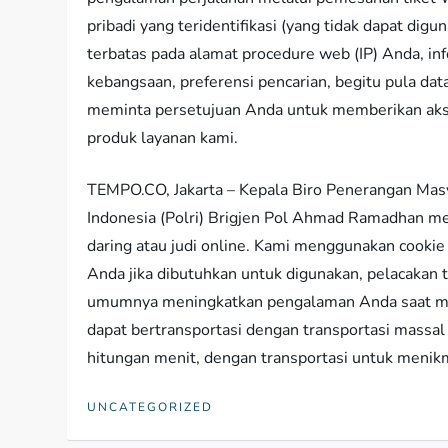
pribadi yang teridentifikasi (yang tidak dapat di
terbatas pada alamat procedure web (IP) Anda, inf
kebangsaan, preferensi pencarian, begitu pula da
meminta persetujuan Anda untuk memberikan aks
produk layanan kami.
TEMPO.CO, Jakarta – Kepala Biro Penerangan Mas
Indonesia (Polri) Brigjen Pol Ahmad Ramadhan me
daring atau judi online. Kami menggunakan cookie 
Anda jika dibutuhkan untuk digunakan, pelacakan 
umumnya meningkatkan pengalaman Anda saat men
dapat bertransportasi dengan transportasi massal 
hitungan menit, dengan transportasi untuk menik
UNCATEGORIZED