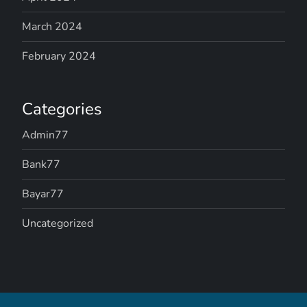
March 2024
February 2024
Categories
Admin77
Bank77
Bayar77
Uncategorized