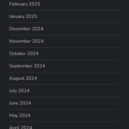
February 2025
January 2025
December 2024
November 2024
October 2024
September 2024
August 2024
July 2024
June 2024
May 2024
April 2024