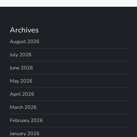
Archives
August 2026
July 2026
June 2026
May 2026
April 2026
March 2026
February 2026
January 2026