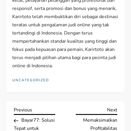
ketat, pelayanan pelanggan yang profesional dan
responsif, serta promosi dan bonus yang menarik,
Karirtoto telah membuktikan diri sebagai destinasi
teratas untuk pengalaman judi online yang tak
tertandingi di Indonesia. Dengan terus
mempertahankan standar kualitas yang tinggi dan
fokus pada kepuasan para pemain, Karirtoto akan
terus menjadi pilihan utama bagi para pecinta judi
online di Indonesia.
UNCATEGORIZED
P
Previous
Next
Previous
Next
Post
Post
Bayar77: Solusi
Memaksimalkan
o
Tepat untuk
Profitabilitas