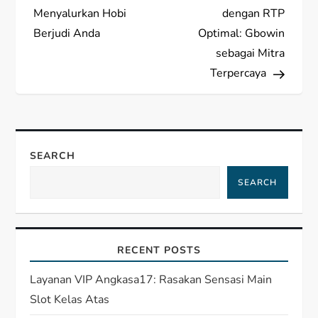
s
Menyalurkan Hobi
dengan RTP
Berjudi Anda
Optimal: Gbowin
t
sebagai Mitra
Terpercaya
n
a
v
SEARCH
i
SEARCH
g
a
RECENT POSTS
t
Layanan VIP Angkasa17: Rasakan Sensasi Main
Slot Kelas Atas