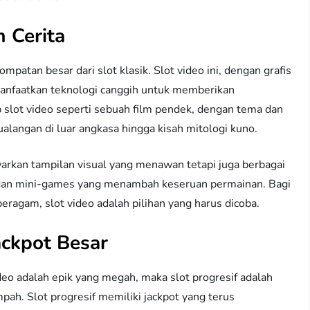
 Cerita
mpatan besar dari slot klasik. Slot video ini, dengan grafis
manfaatkan teknologi canggih untuk memberikan
slot video seperti sebuah film pendek, dengan tema dan
alangan di luar angkasa hingga kisah mitologi kuno.
nawarkan tampilan visual yang menawan tetapi juga berbagai
iar, dan mini-games yang menambah keseruan permainan. Bagi
ragam, slot video adalah pilihan yang harus dicoba.
ackpot Besar
video adalah epik yang megah, maka slot progresif adalah
pah. Slot progresif memiliki jackpot yang terus