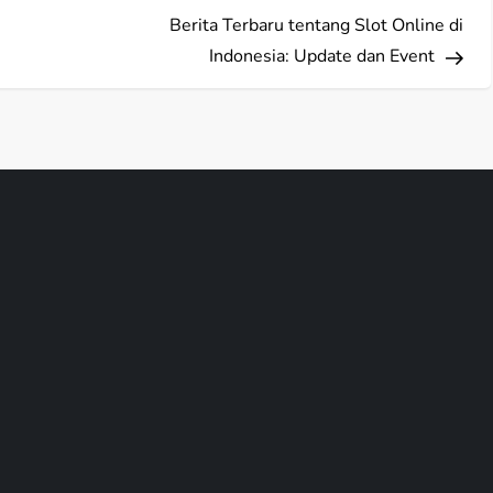
Pos
Berita Terbaru tentang Slot Online di
Indonesia: Update dan Event