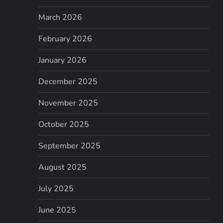
t
March 2026
i
February 2026
o
January 2026
n
December 2025
November 2025
October 2025
September 2025
August 2025
July 2025
June 2025