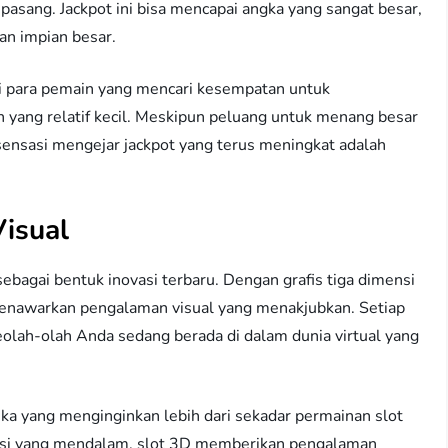
pasang. Jackpot ini bisa mencapai angka yang sangat besar,
an impian besar.
bagi para pemain yang mencari kesempatan untuk
yang relatif kecil. Meskipun peluang untuk menang besar
, sensasi mengejar jackpot yang terus meningkat adalah
.
isual
sebagai bentuk inovasi terbaru. Dengan grafis tiga dimensi
enawarkan pengalaman visual yang menakjubkan. Setiap
eolah-olah Anda sedang berada di dalam dunia virtual yang
reka yang menginginkan lebih dari sekadar permainan slot
rasi yang mendalam, slot 3D memberikan pengalaman