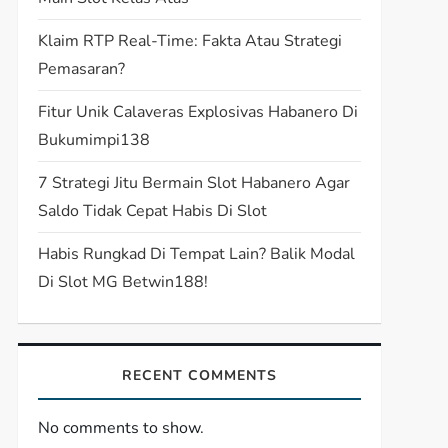
Klaim RTP Real-Time: Fakta Atau Strategi
Pemasaran?
Fitur Unik Calaveras Explosivas Habanero Di
Bukumimpi138
7 Strategi Jitu Bermain Slot Habanero Agar
Saldo Tidak Cepat Habis Di Slot
Habis Rungkad Di Tempat Lain? Balik Modal
Di Slot MG Betwin188!
RECENT COMMENTS
No comments to show.