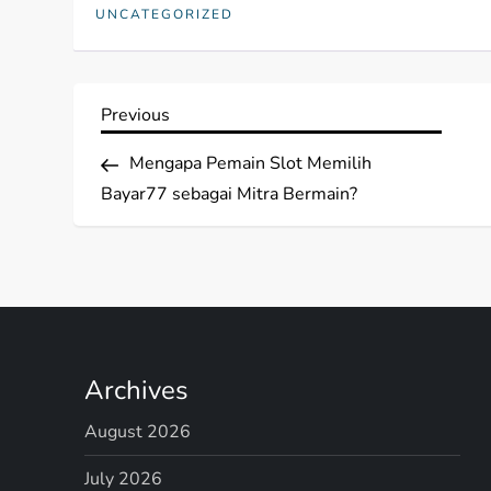
UNCATEGORIZED
P
Previous
Previous
Post
o
Mengapa Pemain Slot Memilih
Bayar77 sebagai Mitra Bermain?
s
t
n
a
Archives
v
August 2026
i
July 2026