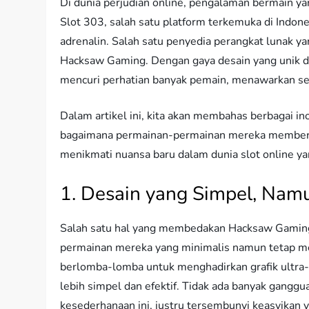
Di dunia perjudian online, pengalaman bermain yan
Slot 303, salah satu platform terkemuka di Indo
adrenalin. Salah satu penyedia perangkat lunak y
Hacksaw Gaming. Dengan gaya desain yang unik d
mencuri perhatian banyak pemain, menawarkan ses
Dalam artikel ini, kita akan membahas berbagai 
bagaimana permainan-permainan mereka memberi
menikmati nuansa baru dalam dunia slot online ya
1. Desain yang Simpel, Nam
Salah satu hal yang membedakan Hacksaw Gaming d
permainan mereka yang minimalis namun tetap m
berlomba-lomba untuk menghadirkan grafik ultra-
lebih simpel dan efektif. Tidak ada banyak ganggu
kesederhanaan ini, justru tersembunyi keasyikan y