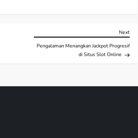
Nex
Next
Pos
Pengalaman Menangkan Jackpot Progresif
di Situs Slot Online