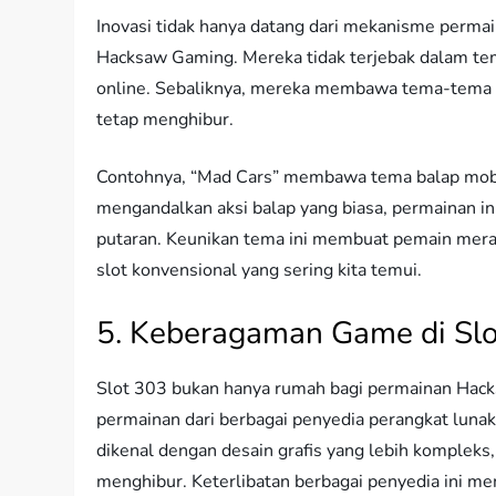
Inovasi tidak hanya datang dari mekanisme permai
Hacksaw Gaming. Mereka tidak terjebak dalam tem
online. Sebaliknya, mereka membawa tema-tema y
tetap menghibur.
Contohnya, “Mad Cars” membawa tema balap mobil
mengandalkan aksi balap yang biasa, permainan 
putaran. Keunikan tema ini membuat pemain merasa
slot konvensional yang sering kita temui.
5. Keberagaman Game di Sl
Slot 303 bukan hanya rumah bagi permainan Hack
permainan dari berbagai penyedia perangkat lunak
dikenal dengan desain grafis yang lebih kompleks
menghibur. Keterlibatan berbagai penyedia ini m