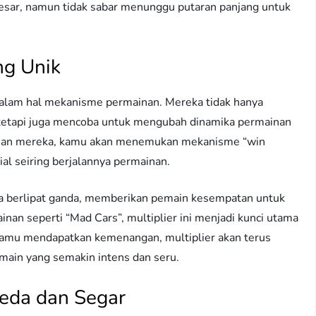
sar, namun tidak sabar menunggu putaran panjang untuk
ng Unik
lam hal mekanisme permainan. Mereka tidak hanya
, tetapi juga mencoba untuk mengubah dinamika permainan
mainan mereka, kamu akan menemukan mekanisme “win
al seiring berjalannya permainan.
sa berlipat ganda, memberikan pemain kesempatan untuk
inan seperti “Mad Cars”, multiplier ini menjadi kunci utama
kamu mendapatkan kemenangan, multiplier akan terus
ain yang semakin intens dan seru.
eda dan Segar