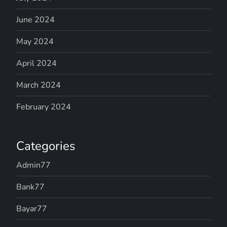
June 2024
May 2024
April 2024
March 2024
February 2024
Categories
Admin77
Bank77
Bayar77