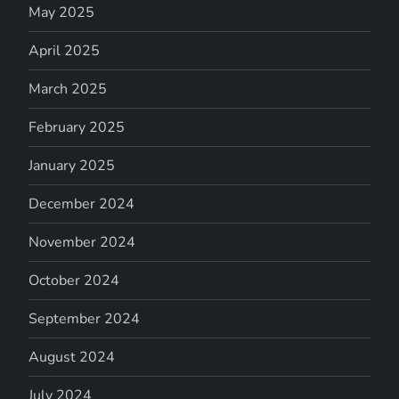
May 2025
April 2025
March 2025
February 2025
January 2025
December 2024
November 2024
October 2024
September 2024
August 2024
July 2024