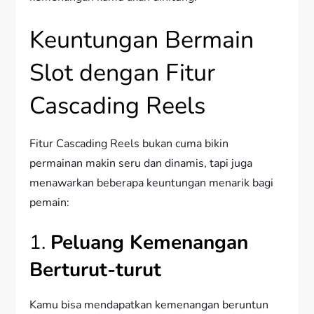
Keuntungan Bermain
Slot dengan Fitur
Cascading Reels
Fitur Cascading Reels bukan cuma bikin
permainan makin seru dan dinamis, tapi juga
menawarkan beberapa keuntungan menarik bagi
pemain:
1.
Peluang Kemenangan
Berturut-turut
Kamu bisa mendapatkan kemenangan beruntun