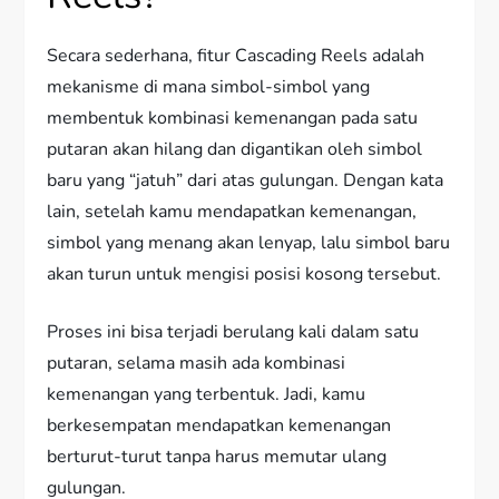
Secara sederhana, fitur Cascading Reels adalah
mekanisme di mana simbol-simbol yang
membentuk kombinasi kemenangan pada satu
putaran akan hilang dan digantikan oleh simbol
baru yang “jatuh” dari atas gulungan. Dengan kata
lain, setelah kamu mendapatkan kemenangan,
simbol yang menang akan lenyap, lalu simbol baru
akan turun untuk mengisi posisi kosong tersebut.
Proses ini bisa terjadi berulang kali dalam satu
putaran, selama masih ada kombinasi
kemenangan yang terbentuk. Jadi, kamu
berkesempatan mendapatkan kemenangan
berturut-turut tanpa harus memutar ulang
gulungan.