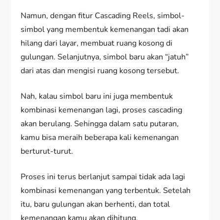
Namun, dengan fitur Cascading Reels, simbol-
simbol yang membentuk kemenangan tadi akan
hilang dari layar, membuat ruang kosong di
gulungan. Selanjutnya, simbol baru akan “jatuh”
dari atas dan mengisi ruang kosong tersebut.
Nah, kalau simbol baru ini juga membentuk
kombinasi kemenangan lagi, proses cascading
akan berulang. Sehingga dalam satu putaran,
kamu bisa meraih beberapa kali kemenangan
berturut-turut.
Proses ini terus berlanjut sampai tidak ada lagi
kombinasi kemenangan yang terbentuk. Setelah
itu, baru gulungan akan berhenti, dan total
kemenangan kamu akan dihitung.