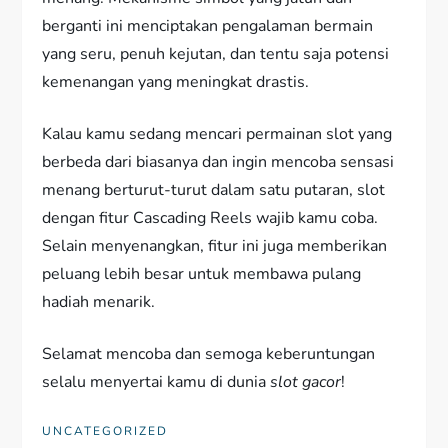
berganti ini menciptakan pengalaman bermain
yang seru, penuh kejutan, dan tentu saja potensi
kemenangan yang meningkat drastis.
Kalau kamu sedang mencari permainan slot yang
berbeda dari biasanya dan ingin mencoba sensasi
menang berturut-turut dalam satu putaran, slot
dengan fitur Cascading Reels wajib kamu coba.
Selain menyenangkan, fitur ini juga memberikan
peluang lebih besar untuk membawa pulang
hadiah menarik.
Selamat mencoba dan semoga keberuntungan
selalu menyertai kamu di dunia
slot gacor
!
UNCATEGORIZED