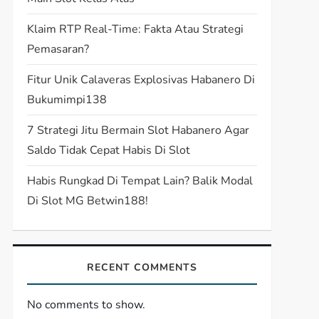
Klaim RTP Real-Time: Fakta Atau Strategi
Pemasaran?
Fitur Unik Calaveras Explosivas Habanero Di
Bukumimpi138
7 Strategi Jitu Bermain Slot Habanero Agar
Saldo Tidak Cepat Habis Di Slot
Habis Rungkad Di Tempat Lain? Balik Modal
Di Slot MG Betwin188!
RECENT COMMENTS
No comments to show.