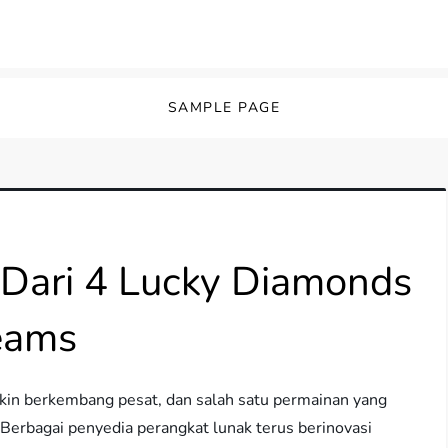
SAMPLE PAGE
 Dari 4 Lucky Diamonds
eams
akin berkembang pesat, dan salah satu permainan yang
 Berbagai penyedia perangkat lunak terus berinovasi