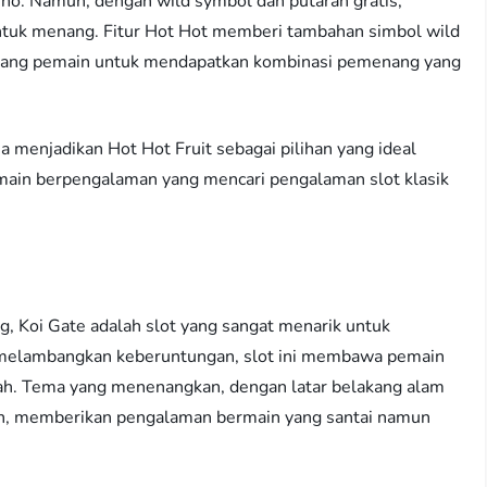
sino. Namun, dengan wild symbol dan putaran gratis,
ntuk menang. Fitur Hot Hot memberi tambahan simbol wild
eluang pemain untuk mendapatkan kombinasi pemenang yang
 menjadikan Hot Hot Fruit sebagai pilihan yang ideal
main berpengalaman yang mencari pengalaman slot klasik
g, Koi Gate adalah slot yang sangat menarik untuk
ng melambangkan keberuntungan, slot ini membawa pemain
dah. Tema yang menenangkan, dengan latar belakang alam
an, memberikan pengalaman bermain yang santai namun