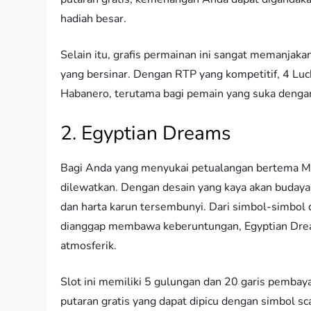
hadiah besar.
Selain itu, grafis permainan ini sangat memanjaka
yang bersinar. Dengan RTP yang kompetitif, 4 Luck
Habanero, terutama bagi pemain yang suka deng
2. Egyptian Dreams
Bagi Anda yang menyukai petualangan bertema Mes
dilewatkan. Dengan desain yang kaya akan budaya
dan harta karun tersembunyi. Dari simbol-simbol 
dianggap membawa keberuntungan, Egyptian Dre
atmosferik.
Slot ini memiliki 5 gulungan dan 20 garis pembaya
putaran gratis yang dapat dipicu dengan simbol s