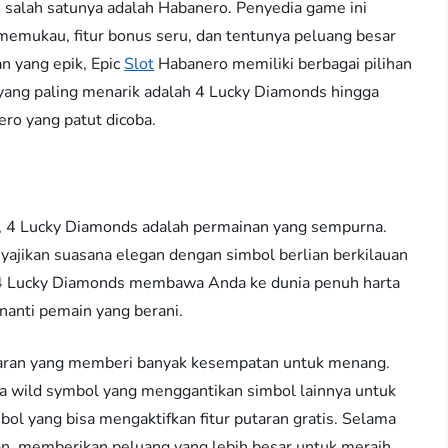
salah satunya adalah Habanero. Penyedia game ini
 memukau, fitur bonus seru, dan tentunya peluang besar
n yang epik, Epic
Slot
Habanero memiliki berbagai pilihan
 yang paling menarik adalah 4 Lucky Diamonds hingga
ero yang patut dicoba.
 4 Lucky Diamonds adalah permainan yang sempurna.
yajikan suasana elegan dengan simbol berlian berkilauan
. 4 Lucky Diamonds membawa Anda ke dunia penuh harta
anti pemain yang berani.
ayaran yang memberi banyak kesempatan untuk menang.
ya wild symbol yang menggantikan simbol lainnya untuk
 yang bisa mengaktifkan fitur putaran gratis. Selama
n, memberikan peluang yang lebih besar untuk meraih