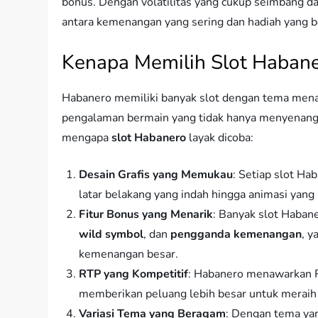
bonus. Dengan volatilitas yang cukup seimbang d
antara kemenangan yang sering dan hadiah yang b
Kenapa Memilih Slot Haban
Habanero memiliki banyak slot dengan tema menar
pengalaman bermain yang tidak hanya menyenangk
mengapa
slot Habanero
layak dicoba:
Desain Grafis yang Memukau
: Setiap slot Ha
latar belakang yang indah hingga animasi yang
Fitur Bonus yang Menarik
: Banyak slot Habane
wild symbol
, dan
pengganda kemenangan
, 
kemenangan besar.
RTP yang Kompetitif
: Habanero menawarkan R
memberikan peluang lebih besar untuk meraih
Variasi Tema yang Beragam
: Dengan tema yan