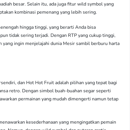
iah besar. Selain itu, ada juga fitur wild symbol yang
takan kombinasi pemenang yang lebih sering.
enengah hingga tinggi, yang berarti Anda bisa
n tidak sering terjadi. Dengan RTP yang cukup tinggi,
 yang ingin menjelajahi dunia Mesir sambil berburu harta
endiri, dan Hot Hot Fruit adalah pilihan yang tepat bagi
nsa retro. Dengan simbol buah-buahan segar seperti
menawarkan permainan yang mudah dimengerti namun tetap
t menawarkan kesederhanaan yang mengingatkan pemain