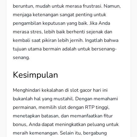
beruntun, mudah untuk merasa frustrasi. Namun,
menjaga ketenangan sangat penting untuk
pengambilan keputusan yang baik. Jika Anda
merasa stres, lebih baik berhenti sejenak dan
kembali saat pikiran lebih jernih. Ingatlah bahwa
tujuan utama bermain adalah untuk bersenang-
senang.
Kesimpulan
Menghindari kekalahan di slot gacor hari ini
bukanlah hal yang mustahil. Dengan memahami
permainan, memilih slot dengan RTP tinggi,
menetapkan batasan, dan memanfaatkan fitur
bonus, Anda dapat meningkatkan peluang untuk
meraih kemenangan. Selain itu, bergabung