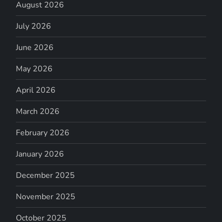
August 2026
July 2026
June 2026
May 2026
April 2026
March 2026
February 2026
January 2026
December 2025
November 2025
October 2025