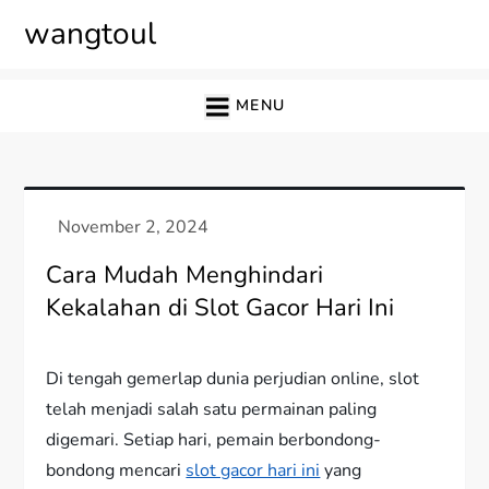
Skip
wangtoul
to
content
MENU
Cara Mudah Menghindari
Kekalahan di Slot Gacor Hari Ini
Di tengah gemerlap dunia perjudian online, slot
telah menjadi salah satu permainan paling
digemari. Setiap hari, pemain berbondong-
bondong mencari
slot gacor hari ini
yang