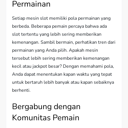
Permainan
Setiap mesin slot memiliki pola permainan yang
berbeda. Beberapa pemain percaya bahwa ada
slot tertentu yang lebih sering memberikan
kemenangan. Sambil bermain, perhatikan tren dari
permainan yang Anda pilih. Apakah mesin
tersebut lebih sering memberikan kemenangan
kecil atau jackpot besar? Dengan memahami pola,
Anda dapat menentukan kapan waktu yang tepat
untuk bertaruh lebih banyak atau kapan sebaiknya
berhenti.
Bergabung dengan
Komunitas Pemain