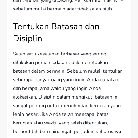
dari taruhan yang dipasang. Periksa informasi RTP
sebelum mulai bermain agar tidak salah pilih.
Tentukan Batasan dan
Disiplin
Salah satu kesalahan terbesar yang sering
dilakukan pemain adalah tidak menetapkan
batasan dalam bermain. Sebelum mulai, tentukan
seberapa banyak uang yang ingin Anda gunakan
dan berapa lama waktu yang ingin Anda
alokasikan. Disiplin dalam mengikuti batasan ini
sangat penting untuk menghindari kerugian yang
lebih besar. Jika Anda telah mencapai batas
kerugian atau waktu yang telah ditentukan,
berhentilah bermain. Ingat, perjudian seharusnya