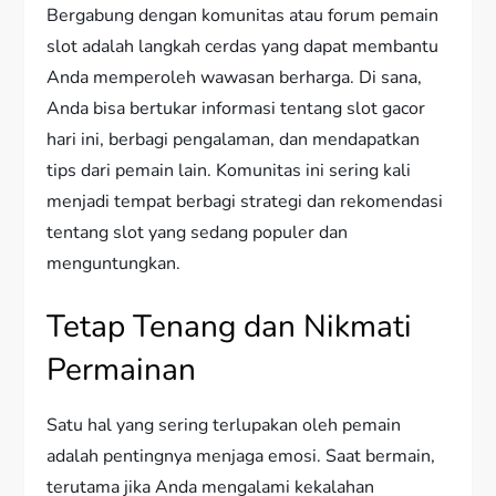
Bergabung dengan komunitas atau forum pemain
slot adalah langkah cerdas yang dapat membantu
Anda memperoleh wawasan berharga. Di sana,
Anda bisa bertukar informasi tentang slot gacor
hari ini, berbagi pengalaman, dan mendapatkan
tips dari pemain lain. Komunitas ini sering kali
menjadi tempat berbagi strategi dan rekomendasi
tentang slot yang sedang populer dan
menguntungkan.
Tetap Tenang dan Nikmati
Permainan
Satu hal yang sering terlupakan oleh pemain
adalah pentingnya menjaga emosi. Saat bermain,
terutama jika Anda mengalami kekalahan