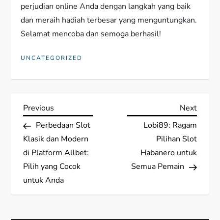
perjudian online Anda dengan langkah yang baik
dan meraih hadiah terbesar yang menguntungkan.
Selamat mencoba dan semoga berhasil!
UNCATEGORIZED
P
Previous
Next
Previous
Next
Post
Post
Perbedaan Slot
Lobi89: Ragam
o
Klasik dan Modern
Pilihan Slot
s
di Platform Allbet:
Habanero untuk
Pilih yang Cocok
Semua Pemain
t
untuk Anda
n