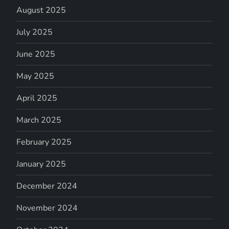
August 2025
July 2025
June 2025
May 2025
April 2025
March 2025
February 2025
January 2025
December 2024
November 2024