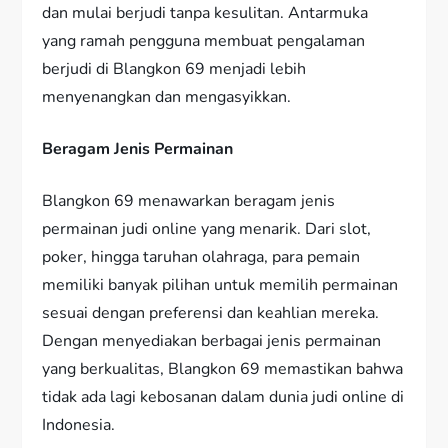
dan mulai berjudi tanpa kesulitan. Antarmuka
yang ramah pengguna membuat pengalaman
berjudi di Blangkon 69 menjadi lebih
menyenangkan dan mengasyikkan.
Beragam Jenis Permainan
Blangkon 69 menawarkan beragam jenis
permainan judi online yang menarik. Dari slot,
poker, hingga taruhan olahraga, para pemain
memiliki banyak pilihan untuk memilih permainan
sesuai dengan preferensi dan keahlian mereka.
Dengan menyediakan berbagai jenis permainan
yang berkualitas, Blangkon 69 memastikan bahwa
tidak ada lagi kebosanan dalam dunia judi online di
Indonesia.