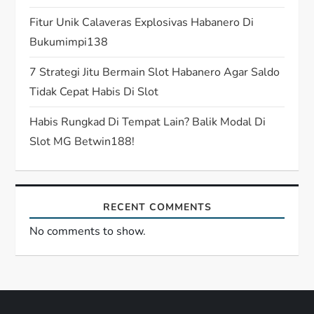
n
Fitur Unik Calaveras Explosivas Habanero Di
Bukumimpi138
7 Strategi Jitu Bermain Slot Habanero Agar Saldo
Tidak Cepat Habis Di Slot
Habis Rungkad Di Tempat Lain? Balik Modal Di
Slot MG Betwin188!
RECENT COMMENTS
No comments to show.