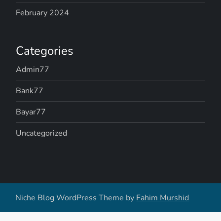
February 2024
Categories
Admin77
Bank77
Bayar77
Uncategorized
Niche Blog WordPress Theme by
Fahim Murshid