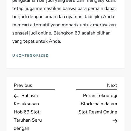
pengalaman berjudi yang seru dan mengasyikkan,
tetapi juga memastikan bahwa para pemain dapat
berjudi dengan aman dan nyaman. Jadi, jika Anda
mencari alternatif yang menarik untuk merasakan
sensasi judi online, Blangkon 69 adalah pilihan
yang tepat untuk Anda.
UNCATEGORIZED
P
Previous
Next
Previous
Next
Post
Post
Rahasia
Peran Teknologi
o
Kesuksesan
Blockchain dalam
s
Hobi69 Slot:
Slot Resmi Online
Taruhan Seru
t
dengan