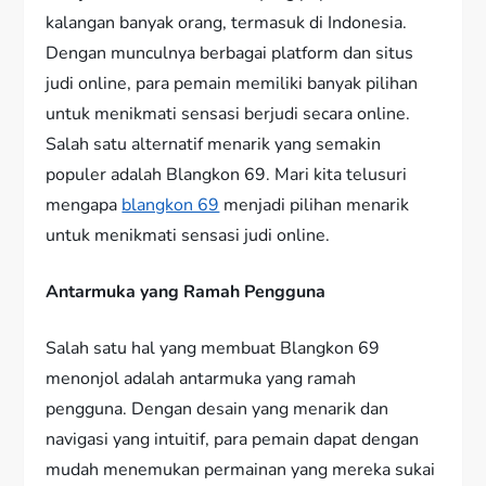
kalangan banyak orang, termasuk di Indonesia.
Dengan munculnya berbagai platform dan situs
judi online, para pemain memiliki banyak pilihan
untuk menikmati sensasi berjudi secara online.
Salah satu alternatif menarik yang semakin
populer adalah Blangkon 69. Mari kita telusuri
mengapa
blangkon 69
menjadi pilihan menarik
untuk menikmati sensasi judi online.
Antarmuka yang Ramah Pengguna
Salah satu hal yang membuat Blangkon 69
menonjol adalah antarmuka yang ramah
pengguna. Dengan desain yang menarik dan
navigasi yang intuitif, para pemain dapat dengan
mudah menemukan permainan yang mereka sukai