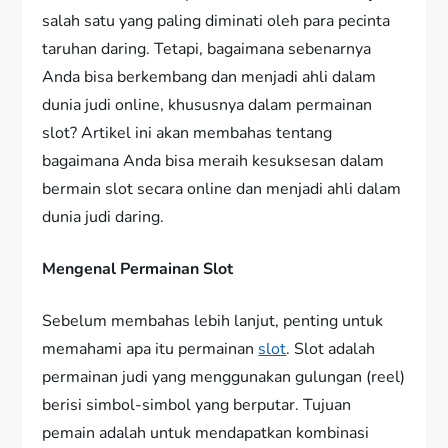
salah satu yang paling diminati oleh para pecinta
taruhan daring. Tetapi, bagaimana sebenarnya
Anda bisa berkembang dan menjadi ahli dalam
dunia judi online, khususnya dalam permainan
slot? Artikel ini akan membahas tentang
bagaimana Anda bisa meraih kesuksesan dalam
bermain slot secara online dan menjadi ahli dalam
dunia judi daring.
Mengenal Permainan Slot
Sebelum membahas lebih lanjut, penting untuk
memahami apa itu permainan
slot
. Slot adalah
permainan judi yang menggunakan gulungan (reel)
berisi simbol-simbol yang berputar. Tujuan
pemain adalah untuk mendapatkan kombinasi