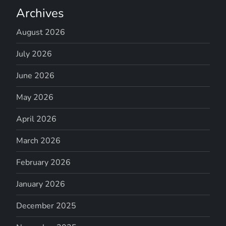
Archives
August 2026
July 2026
June 2026
May 2026
April 2026
March 2026
February 2026
January 2026
December 2025