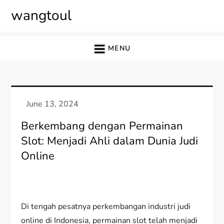
Skip
wangtoul
to
content
MENU
Berkembang dengan Permainan
Slot: Menjadi Ahli dalam Dunia Judi
Online
Di tengah pesatnya perkembangan industri judi
online di Indonesia, permainan slot telah menjadi