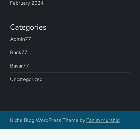
February 2024
Categories
Admin77
Bank77
Bayar77
Uncategorized
Niche Blog WordPress Theme by
Fahim Murshid