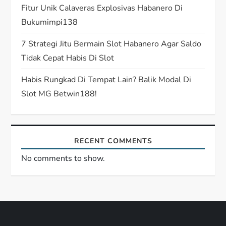
Fitur Unik Calaveras Explosivas Habanero Di
o
Bukumimpi138
n
7 Strategi Jitu Bermain Slot Habanero Agar Saldo
Tidak Cepat Habis Di Slot
Habis Rungkad Di Tempat Lain? Balik Modal Di
Slot MG Betwin188!
RECENT COMMENTS
No comments to show.