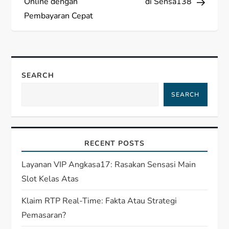
s
Online dengan
di Sensa138
Pembayaran Cepat
t
n
a
SEARCH
SEARCH
v
i
RECENT POSTS
g
Layanan VIP Angkasa17: Rasakan Sensasi Main
a
Slot Kelas Atas
t
Klaim RTP Real-Time: Fakta Atau Strategi
Pemasaran?
i