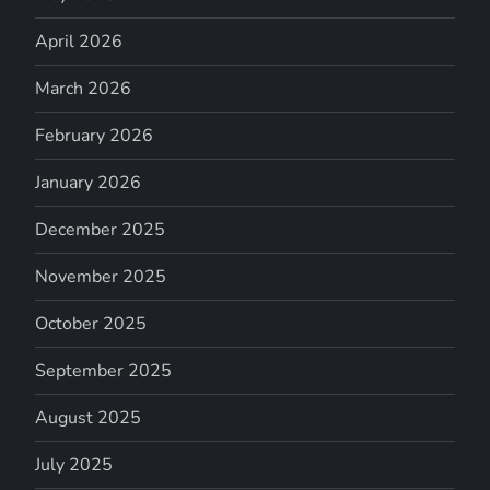
April 2026
March 2026
February 2026
January 2026
December 2025
November 2025
October 2025
September 2025
August 2025
July 2025