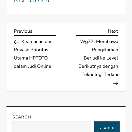
UNCATEGORIZED
P
Previous
Next
Previous
Next
Post
Post
Keamanan dan
Wg77: Membawa
o
Privasi: Prioritas
Pengalaman
s
Utama HPTOTO
Berjudi ke Level
dalam Judi Online
Berikutnya dengan
t
Teknologi Terkini
n
a
v
SEARCH
i
SEARCH