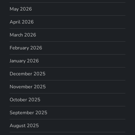
May 2026
April 2026
March 2026
February 2026
January 2026
December 2025
November 2025
October 2025
September 2025
August 2025