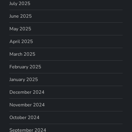
July 2025
June 2025
May 2025
April 2025
March 2025
February 2025
January 2025
December 2024
November 2024
October 2024
September 2024