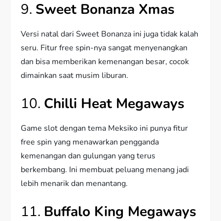
9.
Sweet Bonanza Xmas
Versi natal dari Sweet Bonanza ini juga tidak kalah
seru. Fitur free spin-nya sangat menyenangkan
dan bisa memberikan kemenangan besar, cocok
dimainkan saat musim liburan.
10.
Chilli Heat Megaways
Game slot dengan tema Meksiko ini punya fitur
free spin yang menawarkan pengganda
kemenangan dan gulungan yang terus
berkembang. Ini membuat peluang menang jadi
lebih menarik dan menantang.
11.
Buffalo King Megaways