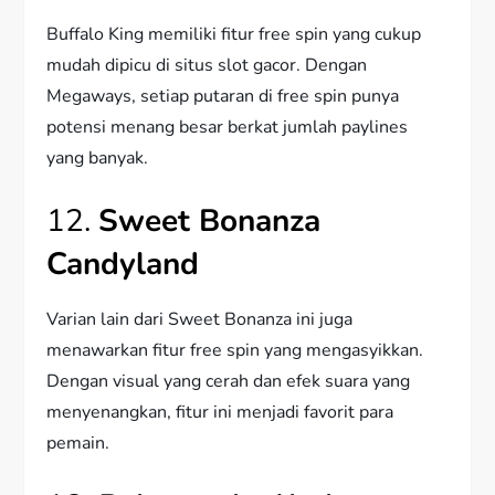
Buffalo King memiliki fitur free spin yang cukup
mudah dipicu di situs slot gacor. Dengan
Megaways, setiap putaran di free spin punya
potensi menang besar berkat jumlah paylines
yang banyak.
12.
Sweet Bonanza
Candyland
Varian lain dari Sweet Bonanza ini juga
menawarkan fitur free spin yang mengasyikkan.
Dengan visual yang cerah dan efek suara yang
menyenangkan, fitur ini menjadi favorit para
pemain.