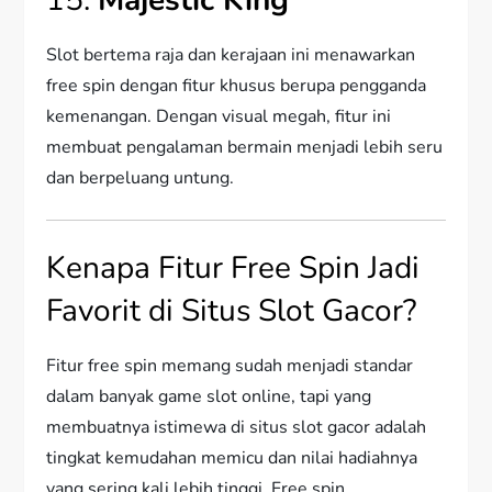
15.
Majestic King
Slot bertema raja dan kerajaan ini menawarkan
free spin dengan fitur khusus berupa pengganda
kemenangan. Dengan visual megah, fitur ini
membuat pengalaman bermain menjadi lebih seru
dan berpeluang untung.
Kenapa Fitur Free Spin Jadi
Favorit di Situs Slot Gacor?
Fitur free spin memang sudah menjadi standar
dalam banyak game slot online, tapi yang
membuatnya istimewa di situs slot gacor adalah
tingkat kemudahan memicu dan nilai hadiahnya
yang sering kali lebih tinggi. Free spin