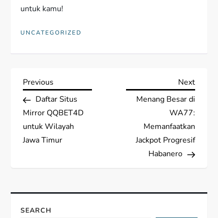
untuk kamu!
UNCATEGORIZED
P
Previous
Next
Previous
Next
Post
Post
Daftar Situs
Menang Besar di
o
Mirror QQBET4D
WA77:
s
untuk Wilayah
Memanfaatkan
Jawa Timur
Jackpot Progresif
t
Habanero
n
a
SEARCH